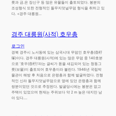
릇과 금.은 장신구 등 많은 유물들이 출토되었다. 봉분의
조성형식 또한 전형적인 돌무지덧널무덤 형식을 취하고 있
다. <경주 대릉원…
경주 대릉원(사적) 호우총
로그인
경북 경주시 노서동에 있는 삼국시대 무덤인 호우총(壺杅
塚)이다. 경주 대릉원(사적)에 있는 많은 무덤 중 140호분
으로 ‘호우(壺杅)’라는 글씨가 돋을 새김되어 있는 청동그
릇(보물)이 출토되어 호우총이라 불린다. 1946년 국립박
물관이 해방 후 처음으로 은령총과 함께 발굴하였다. 전형
적인 신라 돌무지덧널무덤으로 옆에 있던 은령총과 함께
쌍분이었던 것으로 추정된다. 발굴당시에는 봉분은 없고
주택이 있었으며 현재는 주위보다 약 2 m 높은 대지만 남
아 있다.…