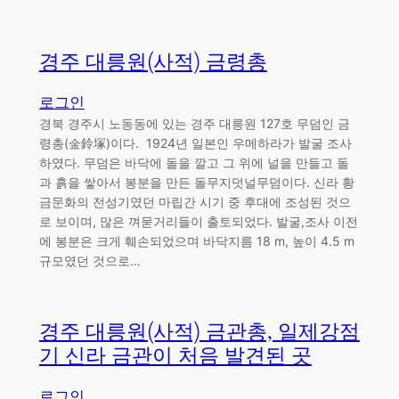
경주 대릉원(사적) 금령총
로그인
경북 경주시 노동동에 있는 경주 대릉원 127호 무덤인 금
령총(金鈴塚)이다. 1924년 일본인 우메하라가 발굴 조사
하였다. 무덤은 바닥에 돌을 깔고 그 위에 널을 만들고 돌
과 흙을 쌓아서 봉분을 만든 돌무지덧널무덤이다. 신라 황
금문화의 전성기였던 마립간 시기 중 후대에 조성된 것으
로 보이며, 많은 껴묻거리들이 출토되었다. 발굴,조사 이전
에 봉분은 크게 훼손되었으며 바닥지름 18 m, 높이 4.5 m
규모였던 것으로…
경주 대릉원(사적) 금관총, 일제강점
기 신라 금관이 처음 발견된 곳
로그인