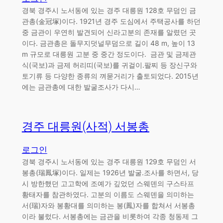
경북 경주시 노서동에 있는 경주 대릉원 128호 무덤인 금
관총(金冠塚)이다. 1921년 경주 도심에서 주택공사를 하던
중 금관이 우연히 발견되어 신라고분의 존재를 알렸던 곳
이다. 금관총은 돌무지덧널무덤으로 길이 48 m, 높이 13
m 규모로 대릉원 고분 중 중간 정도이다. 금관 및 금제관
식(국보)과 금제 허리띠(국보)를 귀걸이.팔찌 등 장신구와
토기류 등 다양한 종류의 껴묻거리가 출토되었다. 2015년
에는 금관총에 대한 발굴조사가 다시…
경주 대릉원(사적) 서봉총
로그인
경북 경주시 노서동에 있는 경주 대릉원 129호 무덤인 서
봉총(瑞鳳塚)이다. 일제는 1926년 발굴.조사를 하면서, 당
시 방한했던 고고학에 조예가 깊었던 스웨덴의 구스타프
황태자를 참관하였다. 고분의 이름도 스웨덴을 의미하는
서(瑞)자와 봉황대를 의미하는 봉(鳳)자를 합쳐서 서봉총
이라 불렀다. 서봉총에는 금관을 비롯하여 각종 청동제 그