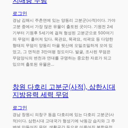
지배층 무덤
로그인
경남 김해시 주촌면에 있는 양동리 고분군(사적)이다. 가야
고분 중에서 가장 많은 유물이 출토된 곳이다. 기원전 2세
기부터 기원후 5세기에 걸쳐 형성된 고분군으로 500여기
의 무덤이 흩어져 있다. 목관묘, 목곽묘, 석곽묘 등 다양한
형태의 무덤이 양동리 마을 뒷산에 오밀조밀하게 모여 있
었고, 그 면적은 3만여평 정도이다. 발굴, 조사된 무덤은
무덤양식의 변천과 연대를 규명하는 중요한 자료가 되고
있으며 출토된 유물은…
창원 다호리 고분군(사적), 삼한시대
지방유력 세력 무덤
로그인
경남 창원시 의창구 동읍 다호리에 있는 다호리 고분군(사
적)이다. 삼한시대 고대국가 형성기에 낙동강 습지와 그 주
변에 만들어진 무덤, 생활공간 등으로 이루어진 복합유적