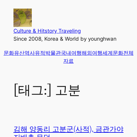
콘
텐
츠
로
Culture & Hitstory Traveling
바
Since 2008, Korea & World by younghwan
로
문화유산
역사유적
박물관
국내여행
해외여행
세계문화
전체
가
자료
기
[태그:]
고분
김해 양동리 고분군(사적), 금관가야