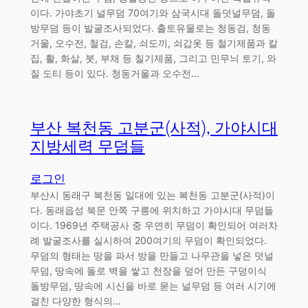
이다. 가야초기 널무덤 70여기와 삼국시대 돌덧널무덤, 돌
방무덤 등이 발굴조사되었다. 출토유물로는 청동검, 청동
거울, 오수전, 철검, 손칼, 쇠도끼, 쇠갑옷 등 철기제품과 칼
집, 활, 화살, 붓, 부채 등 칠기제품, 그리고 민무늬 토기, 와
질 도티 등이 있다. 청동거울과 오수전…
부산 복천동 고분군(사적), 가야시대
지방세력 무덤들
로그인
부산시 동래구 복천동 일대에 있는 복천동 고분군(사적)이
다. 동래읍성 북문 안쪽 구릉에 위치하고 가야시대 무덤들
이다. 1969년 주택공사 중 우연히 무덤이 확인되어 여러차
례 발굴조사를 실시하여 200여기의 무덤이 확인되었다.
무덤의 형태는 땅을 파서 방을 만들고 나무관을 넣은 덧널
무덤, 땅속에 돌로 벽을 쌓고 천장을 덮어 만든 구덩이식
돌방무덤, 땅속에 시신을 바로 묻는 널무덤 등 여러 시기에
걸친 다양한 형식의…