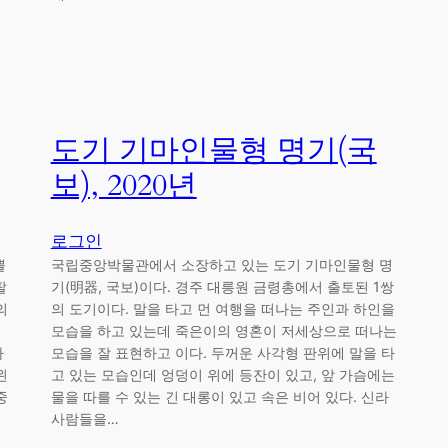
도기 기마인물형 명기(국
보), 2020년
로그인
뿔
국립중앙박물관에서 소장하고 있는 도기 기마인물형 명
팔
기(明器, 국보)이다. 경주 대릉원 금령총에서 출토된 1쌍
의
의 도기이다. 말을 타고 먼 여행을 떠나는 주인과 하인을
모습을 하고 있는데 죽은이의 영혼이 저세상으로 떠나는
자
모습을 잘 표현하고 이다. 두꺼운 사각형 판위에 말을 타
왼
고 있는 모습인데 엉덩이 위에 등잔이 있고, 앞 가슴에는
중
물을 따를 수 있는 긴 대롱이 있고 속은 비어 있다. 신라
사람들을…