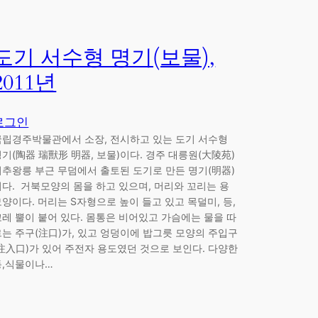
도기 서수형 명기(보물),
2011년
로그인
국립경주박물관에서 소장, 전시하고 있는 도기 서수형
기(陶器 瑞獸形 明器, 보물)이다. 경주 대릉원(大陵苑)
미추왕릉 부근 무덤에서 출토된 도기로 만든 명기(明器)
이다. 거북모양의 몸을 하고 있으며, 머리와 꼬리는 용
모양이다. 머리는 S자형으로 높이 들고 있고 목덜미, 등,
꼬레 뿔이 붙어 있다. 몸통은 비어있고 가슴에는 물을 따
르는 주구(注口)가, 있고 엉덩이에 밥그릇 모양의 주입구
(注入口)가 있어 주전자 용도였던 것으로 보인다. 다양한
동,식물이나…