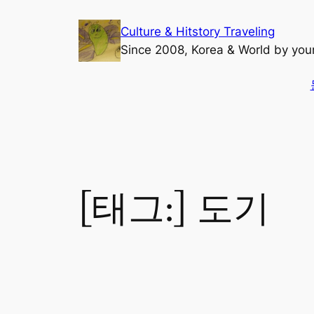
콘
Culture & Hitstory Traveling
텐
Since 2008, Korea & World by yo
츠
로
바
로
가
기
[태그:]
도기