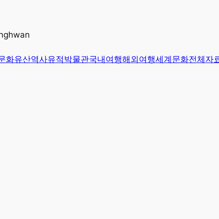
unghwan
문화유산
역사유적
박물관
국내여행
해외여행
세계문화
전체
자