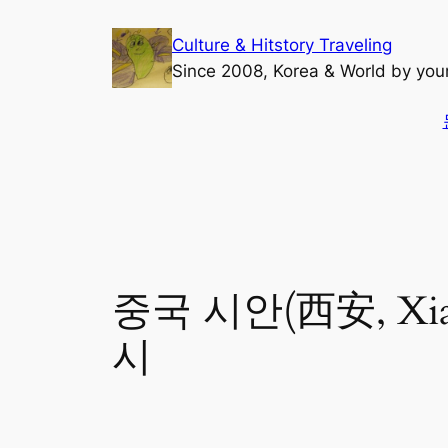
콘
Culture & Hitstory Traveling
텐
Since 2008, Korea & World by yo
츠
로
바
검
로
색
가
기
중국 시안(西安, X
시