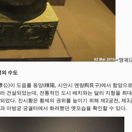
<맹궤(
국의 수도
孝公)이 도읍를 동양(棟陽, 시안시 옌량阎良구)에서 함양으로 
 따라 건설되었는데, 전통적인 도시 배치와는 달리 지형을 최
되었다. 진시황은 황제의 권위를 높이기 위해 제2궁전, 제
과 아방궁 궁궐터에서 화려했던 옛모습을 확인할 수 있다.