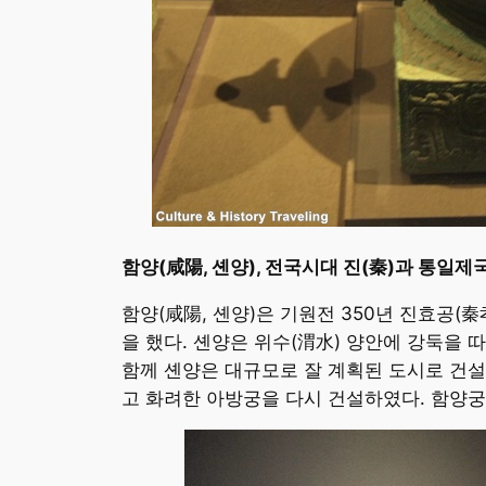
함양(咸陽, 셴양), 전국시대 진(秦)과 통일제
함양(咸陽, 셴양)은 기원전 350년 진효공(秦
을 했다. 셴양은 위수(渭水) 양안에 강둑을
함께 셴양은 대규모로 잘 계획된 도시로 건설
고 화려한 아방궁을 다시 건설하였다. 함양궁