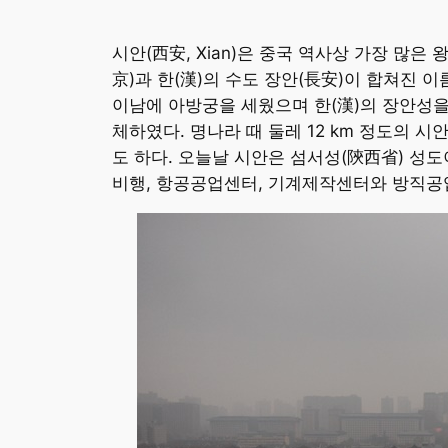
시안(西安, Xian)은 중국 역사상 가장 많
京)과 한(漢)의 수도 장안(長安)이 합쳐진 이
이남에 아방궁을 세웠으며 한(漢)의 장안성을
체하였다. 명나라 때 둘레 12 km 정도의 
도 하다. 오늘날 시안은 섬서성(陝西省) 성
비행, 항공공업센터, 기계제작센터와 방직공