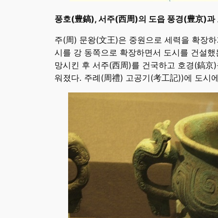
풍호(豊鎬), 서주(西周)의 도읍 풍경(豊京)과
주(周) 문왕(文王)은 중원으로 세력을 확장하
시를 강 동쪽으로 확장하면서 도시를 건설했는데
망시킨 후 서주(西周)를 건국하고 호경(鎬京
워졌다. 주례(周禮) 고공기(考工記))에 도시