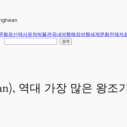
unghwan
문화유산
역사유적
박물관
국내여행
해외여행
세계문화
전체
자
검색
ian), 역대 가장 많은 왕