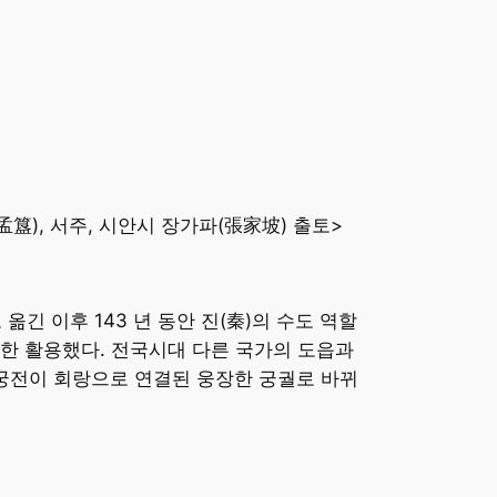
孟簋), 서주, 시안시 장가파(張家坡) 출토>
옮긴 이후 143 년 동안 진(秦)의 수도 역할
대한 활용했다. 전국시대 다른 국가의 도읍과
3궁전이 회랑으로 연결된 웅장한 궁궐로 바뀌