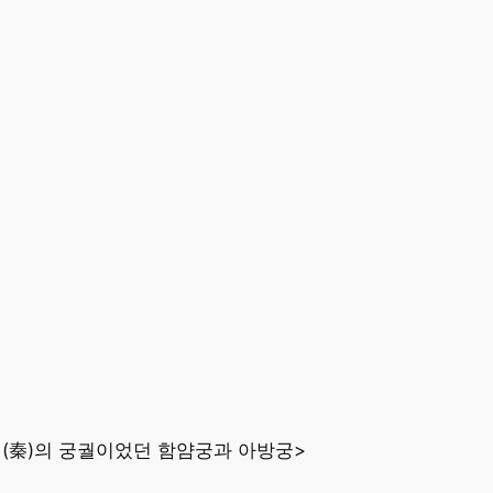
진(秦)의 궁궐이었던 함얌궁과 아방궁>