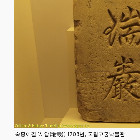
숙종어필 ‘서암(瑞巖)’, 1708년, 국립고궁박물관