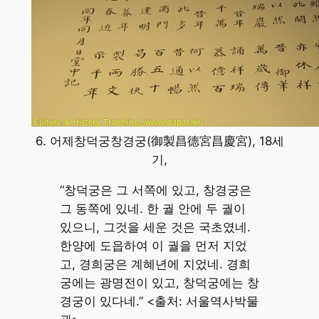
6. 어제창덕궁창경궁(御製昌德宮昌慶宮), 18세
기,
“창덕궁은 그 서쪽에 있고, 창경궁은
그 동쪽에 있네. 한 궐 안에 두 궐이
있으니, 그것을 세운 것은 국초였네.
한양에 도읍하여 이 궐을 먼저 지었
고, 경희궁은 계혜년에 지었네. 경희
궁에는 광명전이 있고, 창덕궁에는 창
경궁이 있다네.” <출처: 서울역사박물