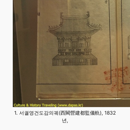
1. 서궐영건도감의궤(西闕營建都監儀軌), 1832
년,