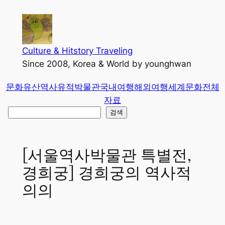
콘
텐
츠
로
Culture & Hitstory Traveling
바
Since 2008, Korea & World by younghwan
로
문화유산
역사유적
박물관
국내여행
해외여행
세계문화
전체
가
자료
기
검
검색
색
[서울역사박물관 특별전,
경희궁] 경희궁의 역사적
의의