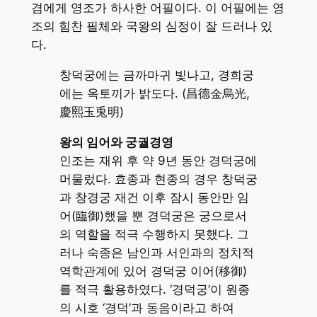
겸에게 영조가 하사한 어필이다. 이 어필에는 영
조의 힘찬 필체와 국왕의 심정이 잘 드러나 있
다.
창덕궁에는 금까마귀 빛나고, 경희궁
에는 옥토끼가 밝도다. (昌德金烏光,
慶熙玉兎明)
왕의 임어와 궁궐경영
인조는 재위 후 약 9년 동안 경덕궁에
머물렀다. 효종과 현종의 경우 창덕궁
과 창경궁 재건 이후 잠시 동안만 임
어(臨御)했을 뿐 경덕궁은 궁으로서
의 역할을 적극 수행하지 못했다. 그
러나 숙종은 남인과 서인과의 정치적
역학관계에 있어 경덕궁 이어(移御)
를 적극 활용하였다. ‘경덕궁’이 원종
의 시호 ‘경덕’과 동음이라고 하여