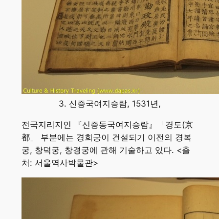
3. 신증국여지승람, 1531년,
전국지리지인 『신증동국여지승람』「경도(京
都」 부분에는 경희궁이 건설되기 이전의 경복
궁, 창덕궁, 창경궁에 관해 기술하고 있다. <출
처: 서울역사박물관>