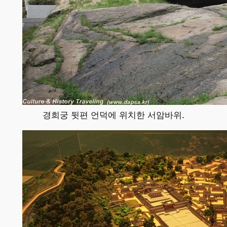
경희궁 뒷편 언덕에 위치한 서암바위.