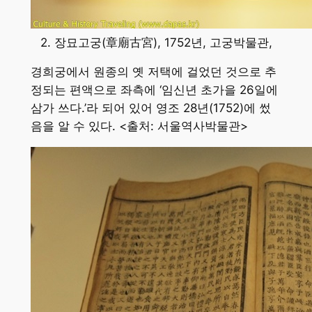
2. 장묘고궁(章廟古宮), 1752년, 고궁박물관,
경희궁에서 원종의 옛 저택에 걸었던 것으로 추
정되는 편액으로 좌측에 ‘임신년 초가을 26일에
삼가 쓰다.’라 되어 있어 영조 28년(1752)에 썼
음을 알 수 있다. <출처: 서울역사박물관>