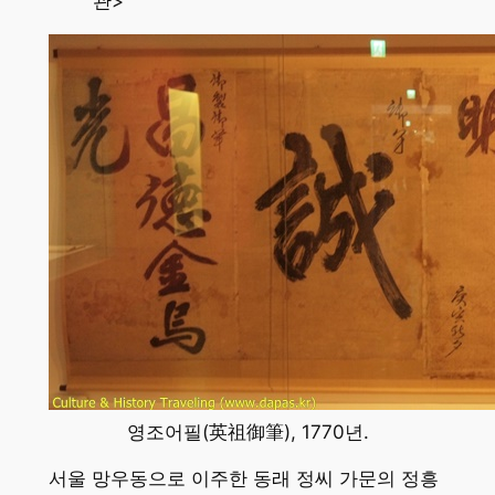
관>
영조어필(英祖御筆), 1770년.
서울 망우동으로 이주한 동래 정씨 가문의 정흥