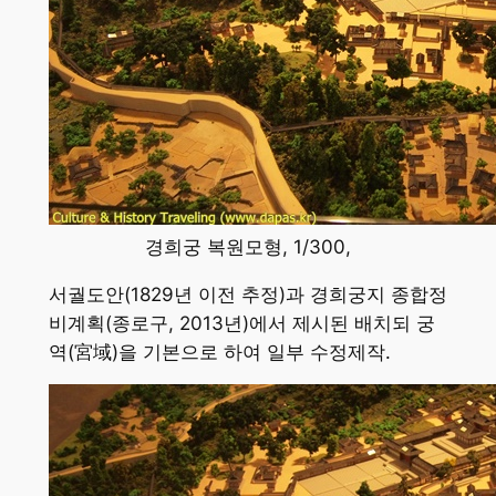
경희궁 복원모형, 1/300,
서궐도안(1829년 이전 추정)과 경희궁지 종합정
비계획(종로구, 2013년)에서 제시된 배치되 궁
역(宮域)을 기본으로 하여 일부 수정제작.