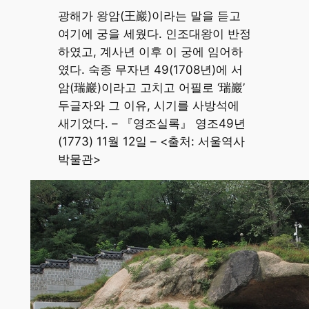
광해가 왕암(王巖)이라는 말을 듣고
여기에 궁을 세웠다. 인조대왕이 반정
하였고, 계사년 이후 이 궁에 임어하
였다. 숙종 무자년 49(1708년)에 서
암(瑞巖)이라고 고치고 어필로 ‘瑞巖’
두글자와 그 이유, 시기를 사방석에
새기었다. – 『영조실록』 영조49년
(1773) 11월 12일 – <출처: 서울역사
박물관>