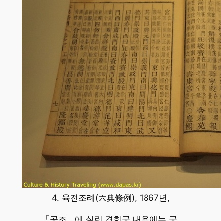
4. 육전조례(六典條例), 1867년,
「공조」에 실린 경희궁 내용에는 궁