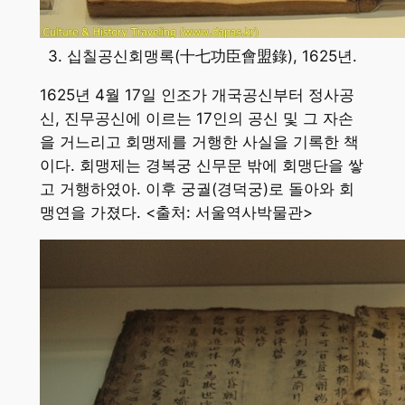
3. 십칠공신회맹록(十七功臣會盟錄), 1625년.
1625년 4월 17일 인조가 개국공신부터 정사공
신, 진무공신에 이르는 17인의 공신 및 그 자손
을 거느리고 회맹제를 거행한 사실을 기록한 책
이다. 회맹제는 경복궁 신무문 밖에 회맹단을 쌓
고 거행하였아. 이후 궁궐(경덕궁)로 돌아와 회
맹연을 가졌다. <출처: 서울역사박물관>