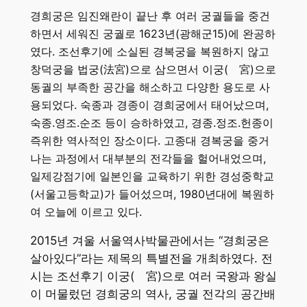
경희궁은 임진왜란이 끝난 후 여러 궁궐들을 중건
하면서 세워진 궁궐로 1623년(광해군15)에 완공하
였다. 조선후기에 소실된 경복궁을 복원하지 않고
창덕궁을 법궁(法宮)으로 삼으면서 이궁(離宮)으로
동궐의 부족한 공간을 해소하고 다양한 용도로 사
용되었다. 숙종과 경종이 경희궁에서 태어났으며,
숙종.영조.순조 등이 승하하였고, 경종.정조.헌종이
즉위한 역사적인 장소이다. 고종대 경복궁을 중거
나는 과정에서 대부분의 전각들을 헐어내었으며,
일제강점기에 일본인을 교육하기 위한 경성중학교
(서울고등학교)가 들어섰으며, 1980년대에 복원하
여 오늘에 이르고 있다.
2015년 겨울 서울역사박물관에서는 “경희궁은
살아있다”라는 제목의 특별전을 개최하였다. 전
시는 조선후기 이궁(離宮)으로 여러 국왕과 왕실
이 머물렀던 경희궁의 역사, 궁궐 전각의 공간배