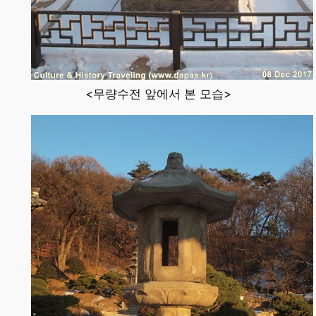
<무량수전 앞에서 본 모습>