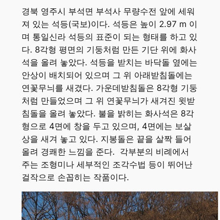
경북 영주시 부석면 부석사 무량수전 앞에 세워
져 있는 석등(국보)이다. 석등은 높이 2.97 m 이
며 통일신라 석등의 표준이 되는 형태를 하고 있
다. 8각형 평면의 기둥처럼 만든 기단 위에 화사
석을 올려 놓았다. 석등을 받치는 바닥돌 옆에는
안상이 배치되어 있으며 그 위 아래받침돌에는
연꽃무늬를 새겼다. 가운데받침돌은 8각형 기둥
처럼 만들었으며 그 위 연꽃무늬가 새겨진 윗받
침돌을 올려 놓았다. 불을 밝히는 화사석은 8각
형으로 4면에 창을 두고 있으며, 4면에는 보살
상을 새겨 놓고 있다. 지봉돌은 끝을 살짝 들어
올려 경쾌한 느낌을 준다. 각부분의 비례에서
주는 조형미나 세부적인 조각수법 등이 뛰어난
걸작으로 손꼽히는 작품이다.