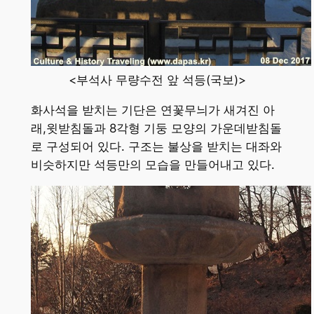
<부석사 무량수전 앞 석등(국보)>
화사석을 받치는 기단은 연꽃무늬가 새겨진 아
래,윗받침돌과 8각형 기둥 모양의 가운데받침돌
로 구성되어 있다. 구조는 불상을 받치는 대좌와
비슷하지만 석등만의 모습을 만들어내고 있다.