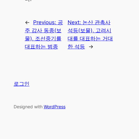
←
Previous:
공
Next:
논산 관촉사
주 갑사 동종(보
석등(보물), 고려시
물), 조선중기를
대를 대표하는 거대
대표하는 범종
한 석등
→
로그인
Designed with
WordPress