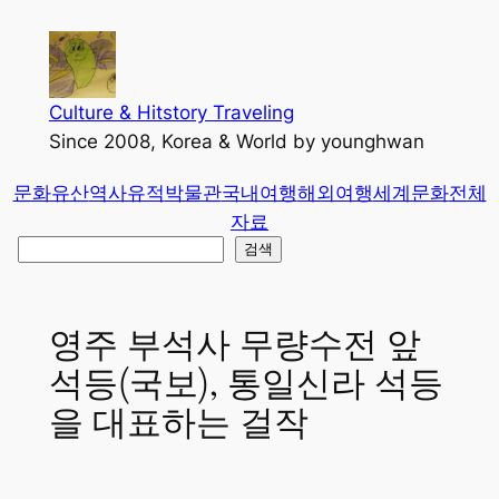
콘
텐
츠
로
Culture & Hitstory Traveling
바
Since 2008, Korea & World by younghwan
로
문화유산
역사유적
박물관
국내여행
해외여행
세계문화
전체
가
자료
기
검
검색
색
영주 부석사 무량수전 앞
석등(국보), 통일신라 석등
을 대표하는 걸작