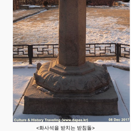
<화사석을 받치는 받침돌>