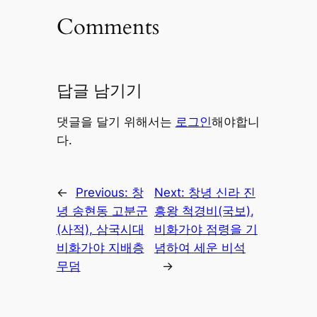
Comments
답글 남기기
댓글을 달기 위해서는
로그인
해야합니
다.
←
Previous:
창
Next:
창녕 신라 진
녕 송현동 고분군
흥왕 척경비(국보),
(사적), 삼국시대
비화가야 점령을 기
비화가야 지배층
념하여 세운 비석
무덤
→