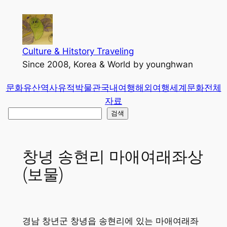
콘
텐
츠
로
Culture & Hitstory Traveling
바
Since 2008, Korea & World by younghwan
로
문화유산
역사유적
박물관
국내여행
해외여행
세계문화
전체
가
자료
기
검
검색
색
창녕 송현리 마애여래좌상
(보물)
경남 창년군 창녕읍 송현리에 있는 마애여래좌