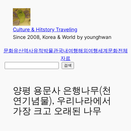
콘
텐
츠
로
Culture & Hitstory Traveling
바
Since 2008, Korea & World by younghwan
로
문화유산
역사유적
박물관
국내여행
해외여행
세계문화
전체
가
자료
기
검
검색
색
양평 용문사 은행나무(천
연기념물), 우리나라에서
가장 크고 오래된 나무