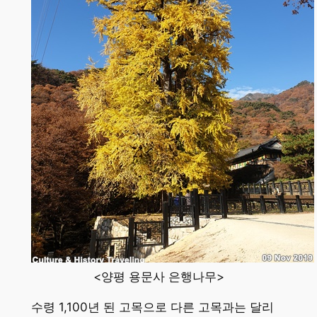
<양평 용문사 은행나무>
수령 1,100년 된 고목으로 다른 고목과는 달리