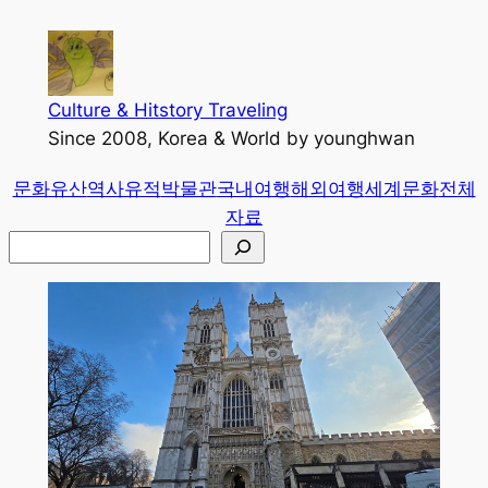
콘
텐
츠
로
Culture & Hitstory Traveling
바
Since 2008, Korea & World by younghwan
로
문화유산
역사유적
박물관
국내여행
해외여행
세계문화
전체
가
자료
기
검
색