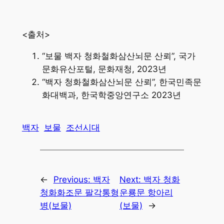
<출처>
“보물 백자 청화철화삼산뇌문 산뢰”, 국가
문화유산포털, 문화재청, 2023년
“백자 청화철화삼산뇌문 산뢰”, 한국민족문
화대백과, 한국학중앙연구소 2023년
백자
보물
조선시대
←
Previous:
백자
Next:
백자 청화
청화화조문 팔각통형
운룡문 항아리
병(보물)
(보물)
→