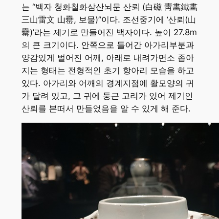
는 “백자 청화철화삼산뇌문 산뢰 (白磁 靑畵鐵畵
三山雷文 山罍, 보물)”이다. 조선중기에 ‘산뢰(山
罍)’라는 제기로 만들어진 백자이다. 높이 27.8m
의 큰 크기이다. 안쪽으로 들어간 아가리부분과
양감있게 벌어진 어깨, 아래로 내려가면소 좁아
지는 형태는 전형적인 초기 항아리 모습을 하고
있다. 아가리와 어깨의 경계지점에 활모양의 귀
가 달려 있고, 그 귀에 둥근 고리가 있어 제기인
산뢰를 본떠서 만들었음을 알 수 있게 해 준다.