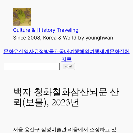
콘
텐
츠
로
Culture & Hitstory Traveling
바
Since 2008, Korea & World by younghwan
로
문화유산
역사유적
박물관
국내여행
해외여행
세계문화
전체
가
자료
기
검
검색
색
백자 청화철화삼산뇌문 산
뢰(보물), 2023년
서울 용산구 삼성미술관 리움에서 소장하고 있