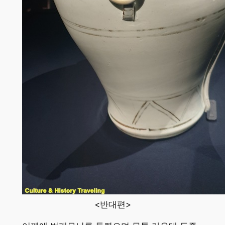
<반대편>