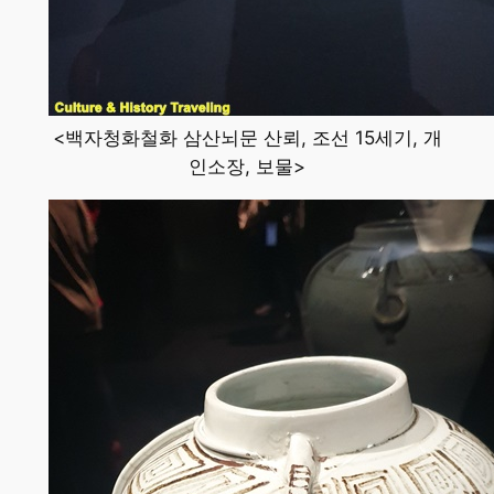
<백자청화철화 삼산뇌문 산뢰, 조선 15세기, 개
인소장, 보물>