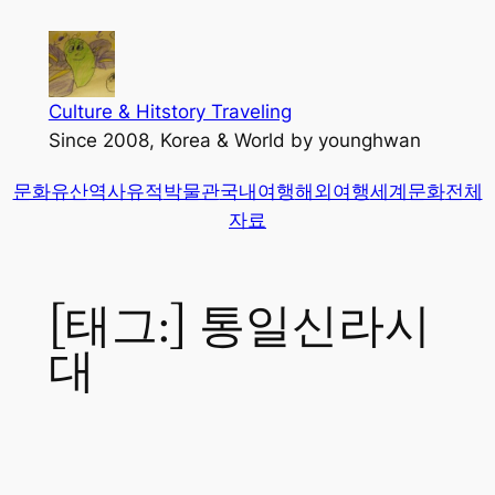
콘
텐
츠
로
Culture & Hitstory Traveling
바
Since 2008, Korea & World by younghwan
로
문화유산
역사유적
박물관
국내여행
해외여행
세계문화
전체
가
자료
기
[태그:]
통일신라시
대