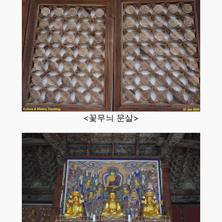
<꽃무늬 문살>