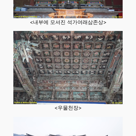
<내부에 모셔진 석가여래삼존상>
<우물천장>