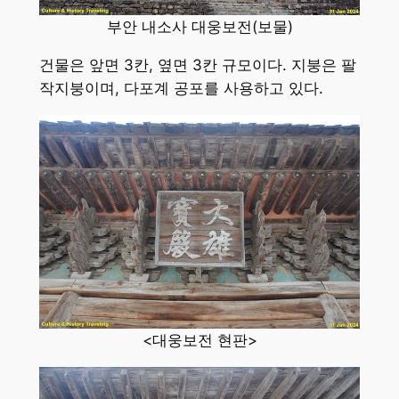
부안 내소사 대웅보전(보물)
건물은 앞면 3칸, 옆면 3칸 규모이다. 지붕은 팔
작지붕이며, 다포계 공포를 사용하고 있다.
<대웅보전 현판>