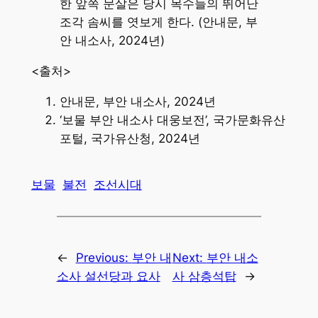
한 앞쪽 문살은 당시 목수들의 뛰어난
조각 솜씨를 엿보게 한다. (안내문, 부
안 내소사, 2024년)
<출처>
안내문, 부안 내소사, 2024년
‘보물 부안 내소사 대웅보전’, 국가문화유산
포털, 국가유산청, 2024년
보물
불전
조선시대
←
Previous:
부안 내
Next:
부안 내소
소사 설선당과 요사
사 삼층석탑
→