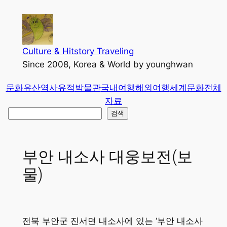
콘
텐
츠
로
Culture & Hitstory Traveling
바
Since 2008, Korea & World by younghwan
로
문화유산
역사유적
박물관
국내여행
해외여행
세계문화
전체
가
자료
기
검
검색
색
부안 내소사 대웅보전(보
물)
전북 부안군 진서면 내소사에 있는 ‘부안 내소사