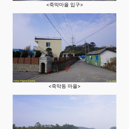
<죽막마을 입구>
<죽막동 마을>