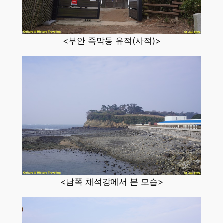
<부안 죽막동 유적(사적)>
<남쪽 채석강에서 본 모습>