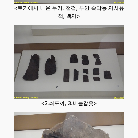
<토기에서 나온 무기, 철검, 부안 죽막동 제사유
적, 백제>
<2.쇠도끼, 3.비늘갑옷>