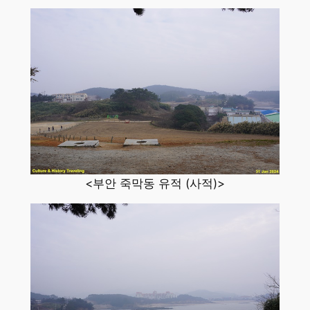
<부안 죽막동 유적 (사적)>