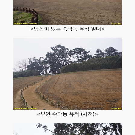
<당집이 있는 죽막동 유적 일대>
<부안 죽막동 유적 (사적)>