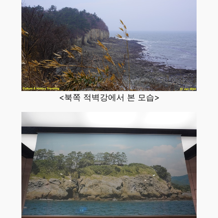
<북쪽 적벽강에서 본 모습>