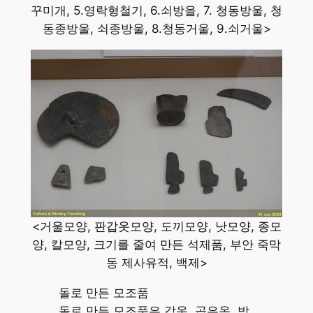
꾸미개, 5.영락형철기, 6.쇠방을, 7. 청동방울, 청
동종방울, 쇠종방울, 8.청동거울, 9.쇠거울>
<거울모양, 판갑옷모양, 도끼모양, 낫모양, 종모
양, 칼모양, 크기를 줄여 만든 석제품, 부안 죽막
동 제사유적, 백제>
돌로 만든 모조품
돌로 만든 모조품은 갑옷, 곱은옥, 방