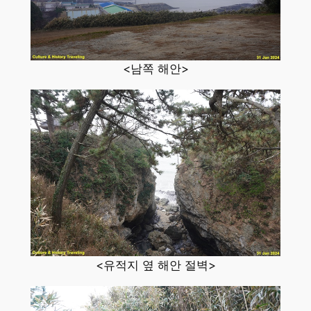
<남쪽 해안>
<유적지 옆 해안 절벽>