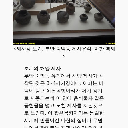
<제사용 토기, 부안 죽막동 제사유적, 마한.백제
>
초기의 해양 제사
부안 죽막동 유적에서 해양 제사가 시
작된 것은 3~4세기경이다. 이떄는 바
닥이 둥근 짧은목항아리가 제사 용기
로 사용되는데 이 안에 음식물과 같은
공헌물을 넣고 노천 제사를 지낸것으
로 보인다. 이 짧은목항아리는 동일한
시기에 만들어진 마한의 집터나 무덤
등에서 확인되는 것과 차이가 거의 없