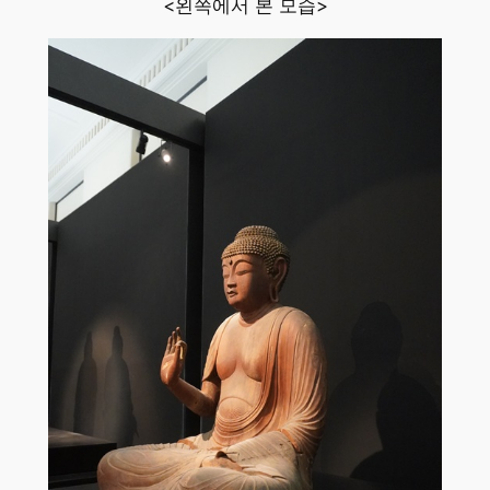
<왼쪽에서 본 모습>