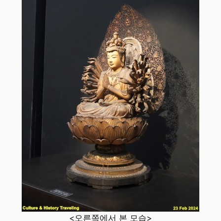
<오른쪽에서 본 모습>