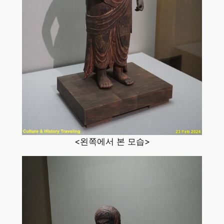
<왼쪽에서 본 모습>