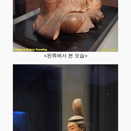
<왼쪽에서 본 모습>