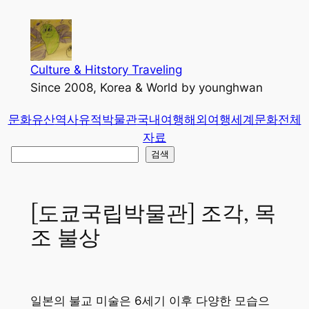
콘
텐
츠
로
Culture & Hitstory Traveling
바
Since 2008, Korea & World by younghwan
로
문화유산
역사유적
박물관
국내여행
해외여행
세계문화
전체
가
자료
기
검
검색
색
[도쿄국립박물관] 조각, 목
조 불상
일본의 불교 미술은 6세기 이후 다양한 모습으