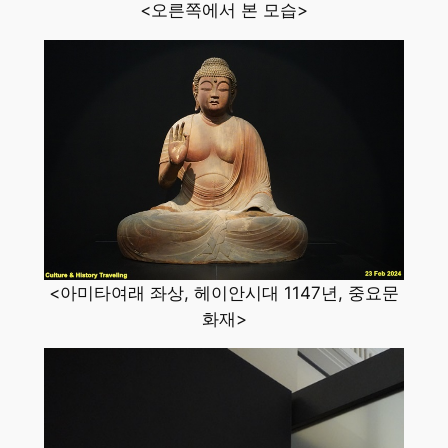
<오른쪽에서 본 모습>
<아미타여래 좌상, 헤이안시대 1147년, 중요문
화재>