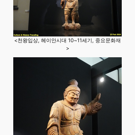
<천왕입상, 헤이안시대 10~11세기, 중요문화재
>