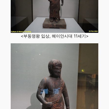
<부동명왕 입상, 헤이안시대 11세기>