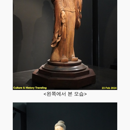
<왼쪽에서 본 모습>