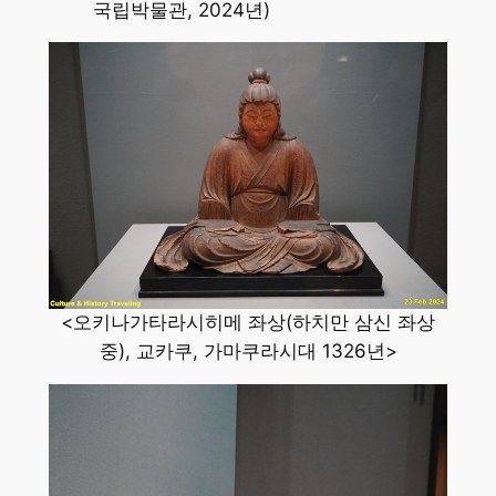
국립박물관, 2024년)
<오키나가타라시히메 좌상(하치만 삼신 좌상
중), 교카쿠, 가마쿠라시대 1326년>