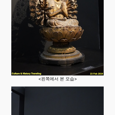
<왼쪽에서 본 모습>