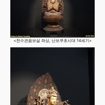
<천수관음보살 좌상, 난보쿠초시대 14세기>