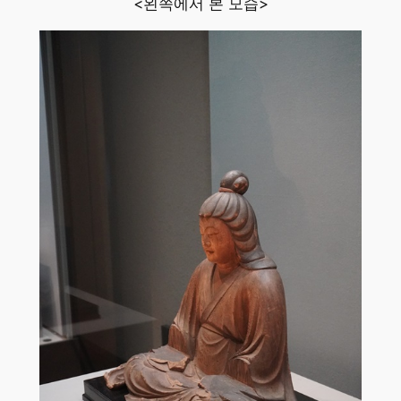
<왼쪽에서 본 모습>