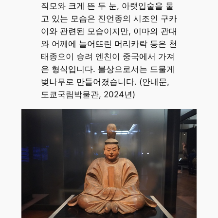
직모와 크게 뜬 두 눈, 아랫입술을 물
고 있는 모습은 진언종의 시조인 구카
이와 관련된 모습이지만, 이마의 관대
와 어깨에 늘어뜨린 머리카락 등은 천
태종으이 승려 엔친이 중국에서 가져
온 형식입니다. 불상으로서는 드물게
벚나무로 만들어졌습니다. (안내문,
도쿄국립박물관, 2024년)