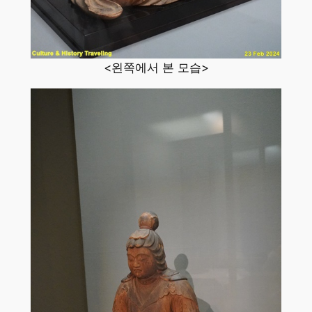
<왼쪽에서 본 모습>