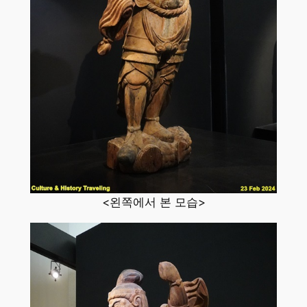
<왼쪽에서 본 모습>