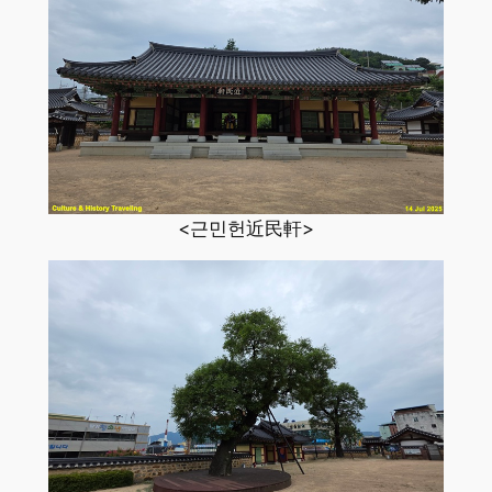
<근민헌近民軒>