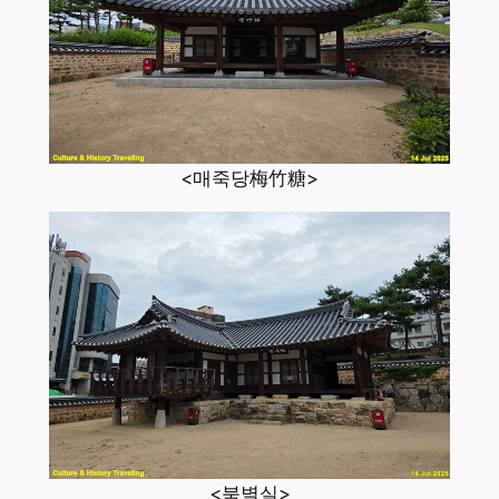
<매죽당梅竹糖>
<북별실>