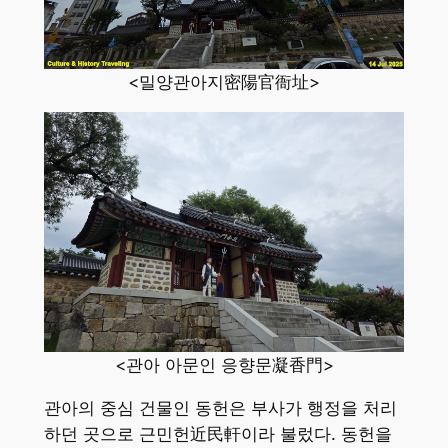
<밀양관아지密陽官衙址>
<관아 아문인 응향문凝香門>
관아의 중심 건물인 동헌은 부사가 행정을 처리
하던 곳으로 근민헌近民軒이라 불렀다. 동헌을