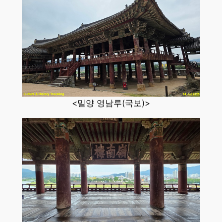
<밀양 영남루(국보)>