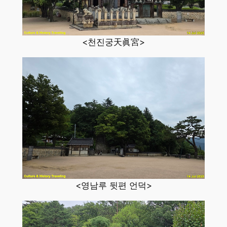
<천진궁天眞宮>
<영남루 뒷편 언덕>