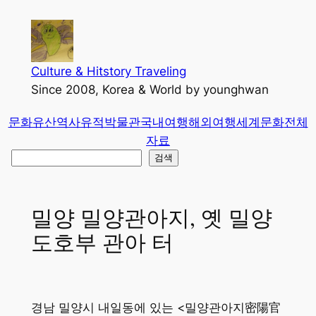
콘
텐
츠
로
Culture & Hitstory Traveling
바
Since 2008, Korea & World by younghwan
로
문화유산
역사유적
박물관
국내여행
해외여행
세계문화
전체
가
자료
기
검
검색
색
밀양 밀양관아지, 옛 밀양
도호부 관아 터
경남 밀양시 내일동에 있는 <밀양관아지密陽官