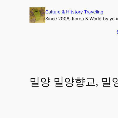
콘
Culture & Hitstory Traveling
텐
Since 2008, Korea & World by yo
츠
로
바
검
로
색
가
기
밀양 밀양향교, 