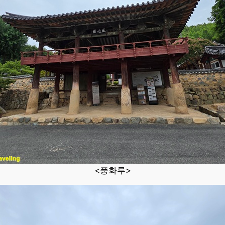
<풍화루>