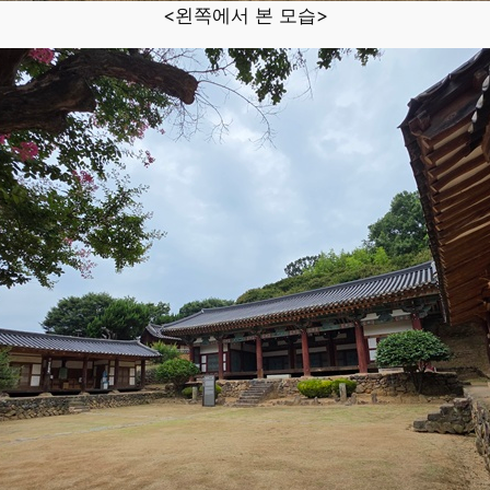
<왼쪽에서 본 모습>