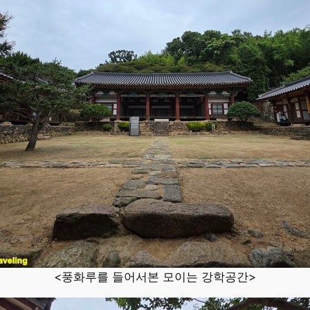
<풍화루를 들어서본 모이는 강학공간>