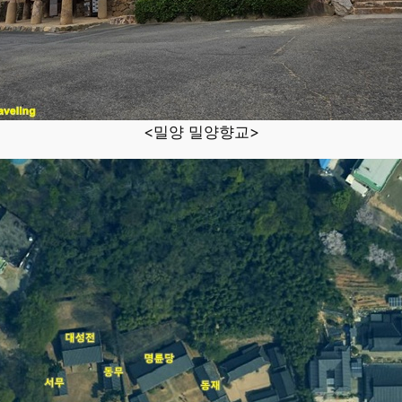
<밀양 밀양향교>