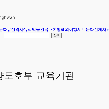
unghwan
문화유산
역사유적
박물관
국내여행
해외여행
세계문화
전체
자
검색
밀양도호부 교육기관