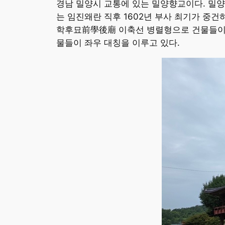
경남 밀양시 교통에 있는 밀양향교이다. 밀
는 임진왜란 직후 1602년 부사 최기가 중건하
학후묘前學後廟 이축선 병렬형으로 건물들이 
물들이 좌우 대칭을 이루고 있다.