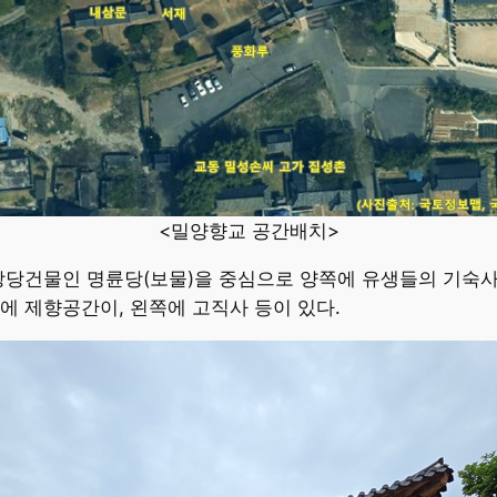
<밀양향교 공간배치>
강당건물인 명륜당(보물)을 중심으로 양쪽에 유생들의 기숙사
에 제향공간이, 왼쪽에 고직사 등이 있다.