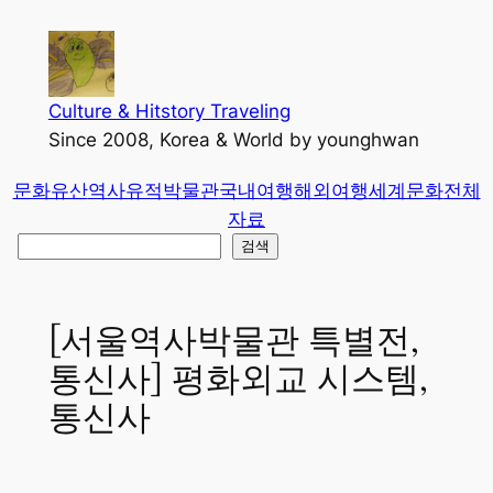
콘
텐
츠
로
Culture & Hitstory Traveling
바
Since 2008, Korea & World by younghwan
로
문화유산
역사유적
박물관
국내여행
해외여행
세계문화
전체
가
자료
기
검
검색
색
[서울역사박물관 특별전,
통신사] 평화외교 시스템,
통신사