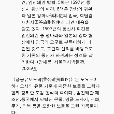
견, 임진왜란 발발, 5책은 1597년 통
신사 황신의 파견, 6책은 강항의 귀환
과 일본 강화사講和使의 입국, 회답겸
쇄환사回答旅耐逗使의 파견 내용을
담고 있다. 1597년의 통신사 파견은
임진왜란 중 명나라와 일본의 강화 협
상에서 양국의 요구로 부득이하게 파
견된 것으로, 교린과 신의를 바탕으로
한 기존의 통신사 파견과는 성격을 달
리한다. (안내문, 서울역사박물관,
2025년)
《풍공유보도략(豊公遺寶圖略)》은 도요토미
히데요시의 유품 가운데 귀중한 보물을 그림과
함께 정리한 도감 형식의 책이다., 임진왜란 떄
조선.중국에서 약탈된 문물, 명품 도자기, 서화,
무기, 의복 등을 포함한 보물을 그린 기록물이
다.