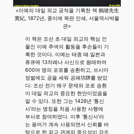
<이예의 대일 외교 공적을 기록한 책 鶴坡先生
實紀, 1872년, 종이에 목판 인쇄, 서울역사박물
관>
이 책은 조선 초 대일 외교의 핵심 인
물인 이예 추색의 활동을 후손들이 기
록한 것이다. 이예는 태종 때 일본과
류큐에 13차례나 사신으로 왕래하며
600여 명의 포로를 송환하고, 쓰시마
정벌에도 공을 세워 공패功牌를 받았
다. 조선 전기 왜구 문제와 포로 송환
이 대일 외교의 중요한 현안이었음을
알 수 있다. 또한 그는 1428년 ‘통신
사’라는 명칭을 처음 사용한 사행에
부사로 참여하였다. 이후 ‘통신사’라
는 용어가 계속 사용되면서 신뢰를 바
탕으로 한 외교 관계의 중요성이 강조