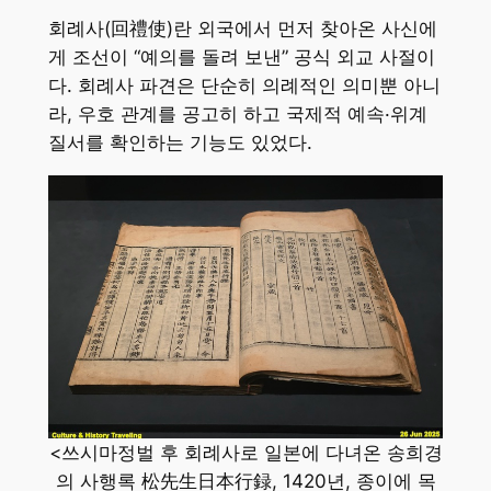
회례사(回禮使)란 외국에서 먼저 찾아온 사신에
게 조선이 “예의를 돌려 보낸” 공식 외교 사절이
다. 회례사 파견은 단순히 의례적인 의미뿐 아니
라, 우호 관계를 공고히 하고 국제적 예속·위계
질서를 확인하는 기능도 있었다.
<쓰시마정벌 후 회례사로 일본에 다녀온 송희경
의 사행록 松先生日本行録, 1420년, 종이에 목