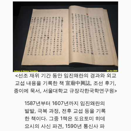
<선조 재위 기간 동안 임진왜란의 경과와 외교
교섭 내용을 기록한 책 宣廟中興誌, 조선 후기,
종이에 묵서, 서울대학교 규장각한국학연구원>
1587년부터 1607년까지 임진왜란의
발발, 극복 과정, 전후 교섭 등을 기록
한 책이다. 그중 1책은 도요토미 히데
요시의 사신 파견, 1590년 통신사 파