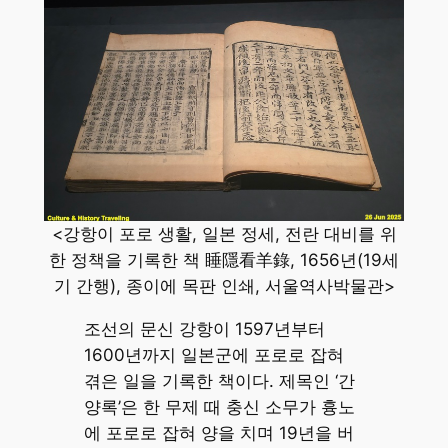
<강항이 포로 생활, 일본 정세, 전란 대비를 위
한 정책을 기록한 책 睡隱看羊錄, 1656년(19세
기 간행), 종이에 목판 인쇄, 서울역사박물관>
조선의 문신 강항이 1597년부터
1600년까지 일본군에 포로로 잡혀
겪은 일을 기록한 책이다. 제목인 ‘간
양록’은 한 무제 때 충신 소무가 흉노
에 포로로 잡혀 양을 치며 19년을 버