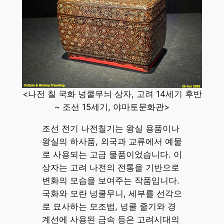
<나전 칠 국화 넝쿨무늬 상자, 고려 14세기 후반
~ 조선 15세기, 야마토문화관>
조선 전기 나전칠기는 왕실 용품이나
왕실의 하사품, 외국과 교류에서 예물
로 사용되는 고급 물품이었습니다. 이
상자는 고려 나전의 전통을 기반으로
변화의 모습을 보여주는 작품입니다.
국화와 모란 넝쿨무니, 세부를 선각으
로 묘사하는 모조법, 넝쿨 줄기와 경
계선에 사용된 금속 등은 고려시대의