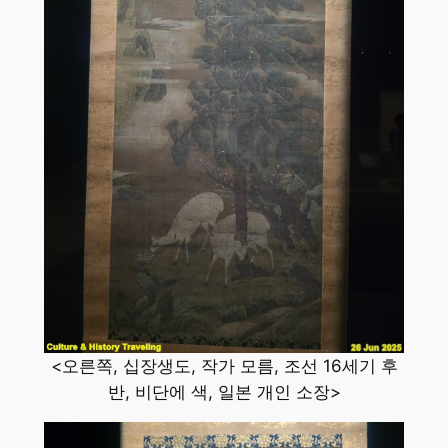
<오른쪽, 십장생도, 작가 모름, 조선 16세기 후
반, 비단에 색, 일본 개인 소장>