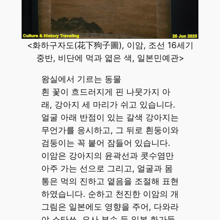
<화하구자도(花下狗子圖), 이암, 조선 16세기
중반, 비단에 먹과 엷은 색, 일본민예관>
왕실에서 기르는 동물
흰 꽃이 흐드러지게 핀 나뭇가지 아
래, 강아지 세 마리가 쉬고 있습니다.
얼굴 아래 반점이 있는 갈색 강아지는
무언가를 응시하고, 그 뒤로 흰둥이와
검둥이는 꼭 붙어 잠들어 있습니다.
이암은 강아지의 윤곽선과 콧수염만
아주 가는 선으로 그리고, 얼굴과 몸
통은 먹의 진하고 옅음을 조절해 표현
하였습니다. 순하고 천진한 이암의 개
그림은 일본에도 영향을 주어, 다와라
야 소타쓰, 요사 부손 등 일본 화가들