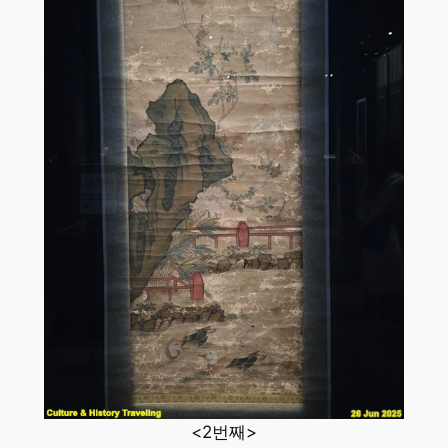
<2번째>