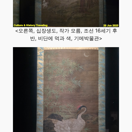
<오른쪽, 십장생도, 작가 모름, 조선 16세기 후
반, 비단에 먹과 색, 기메박물관>