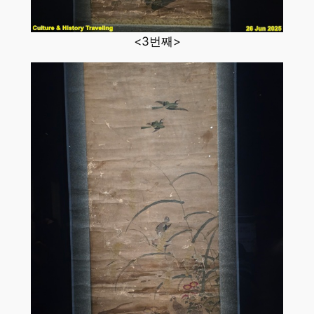
<3번째>