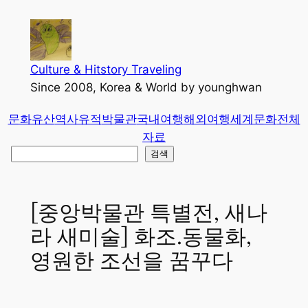
콘
텐
츠
로
Culture & Hitstory Traveling
바
Since 2008, Korea & World by younghwan
로
문화유산
역사유적
박물관
국내여행
해외여행
세계문화
전체
가
자료
기
검
검색
색
[중앙박물관 특별전, 새나
라 새미술] 화조.동물화,
영원한 조선을 꿈꾸다