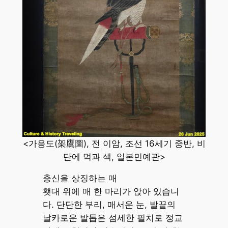
<가응도(架鷹圖), 전 이암, 조선 16세기 중반, 비
단에 먹과 색, 일본민예관>
충신을 상징하는 매
횃대 위에 매 한 마리가 앉아 있습니
다. 단단한 부리, 매서운 눈, 발끝의
날카로운 발톱은 섬세한 필치로 정교