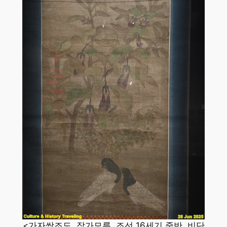
<가자쌍조도, 작가모름, 조선 16세기 중반, 비단