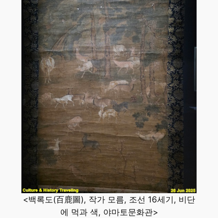
<백록도(百鹿圖), 작가 모름, 조선 16세기, 비단
에 먹과 색, 야마토문화관>