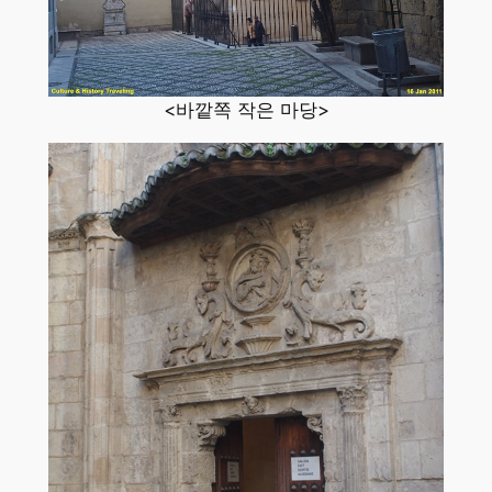
<바깥쪽 작은 마당>