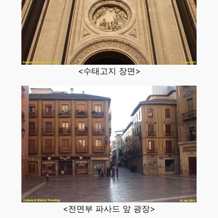
<수태고지 장면>
<전면부 파사드 앞 광장>