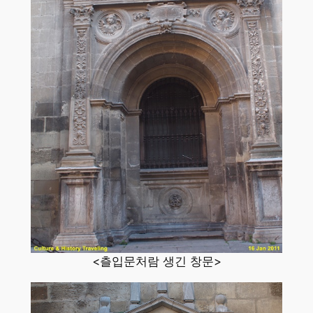
<츨입문처람 생긴 창문>