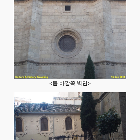
<돔 바깥쪽 벽면>