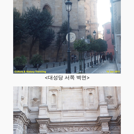
<대성당 서쪽 벽면>