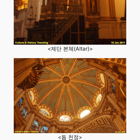
<제단 본체(Altar)>
<돔 천정>