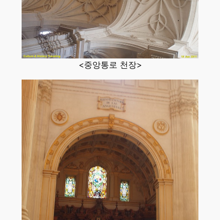
<중앙통로 천장>