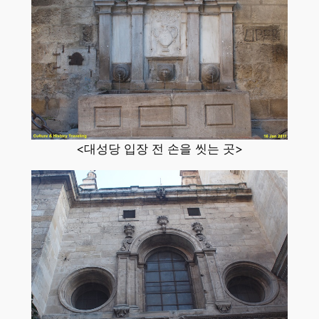
<대성당 입장 전 손을 씻는 곳>