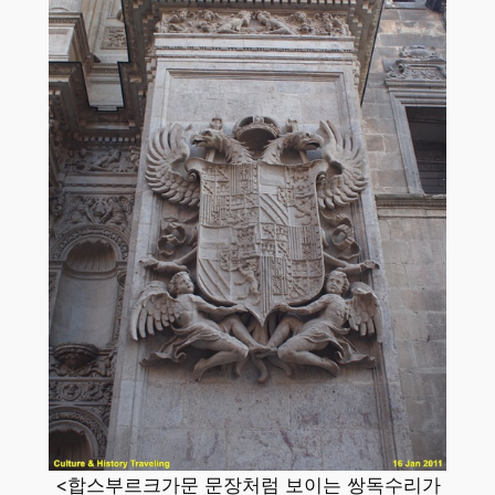
<합스부르크가문 문장처럼 보이는 쌍독수리가