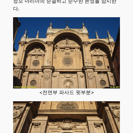
성모 마리아의 순결하고 순수한 본성을 암시한
다.
<전면부 파사드 윗부분>