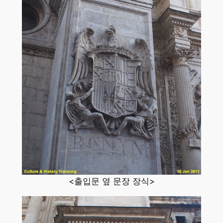
<출입문 옆 문장 장식>