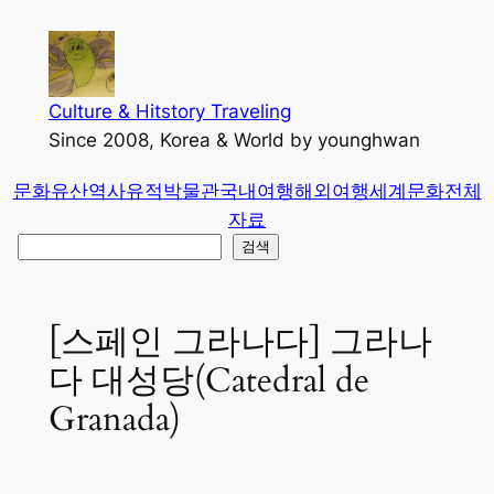
콘
텐
츠
로
Culture & Hitstory Traveling
바
Since 2008, Korea & World by younghwan
로
문화유산
역사유적
박물관
국내여행
해외여행
세계문화
전체
가
자료
기
검
검색
색
[스페인 그라나다] 그라나
다 대성당(Catedral de
Granada)