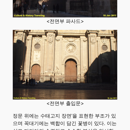
<전면부 파사드>
<전면부 출입문>
정문 위에는 수태고지 장면’을 표현한 부조가 있
으며 꼭대기에는 백합이 담긴 꽃병이 있다. 이는