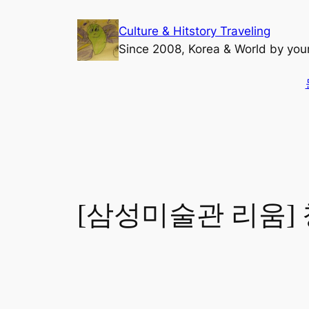
콘
Culture & Hitstory Traveling
텐
Since 2008, Korea & World by yo
츠
로
바
검
로
색
가
기
[삼성미술관 리움] 