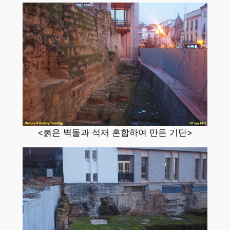
<붉은 벽돌과 석재 혼합하여 만든 기단>