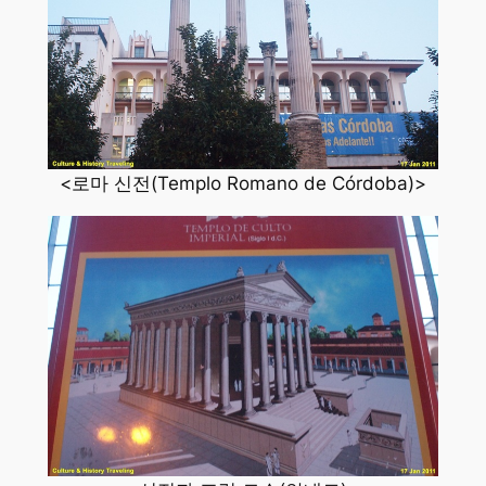
<로마 신전(Templo Romano de Córdoba)>