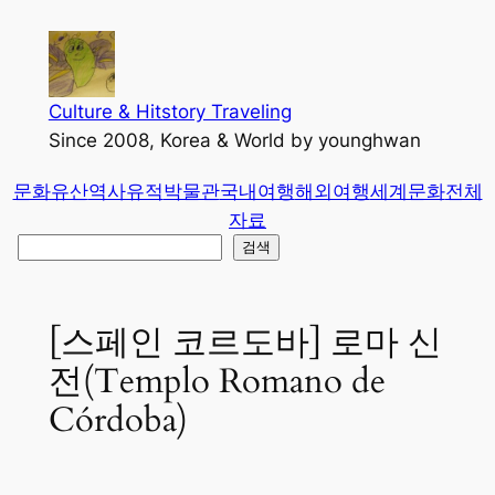
콘
텐
츠
로
Culture & Hitstory Traveling
바
Since 2008, Korea & World by younghwan
로
문화유산
역사유적
박물관
국내여행
해외여행
세계문화
전체
가
자료
기
검
검색
색
[스페인 코르도바] 로마 신
전(Templo Romano de
Córdoba)