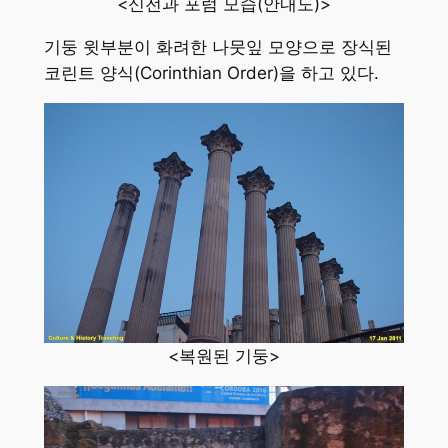
<신전과 포럼 모습(안내도)>
기둥 윗부분이 화려한 나뭇잎 모양으로 장식된
코린트 양식(Corinthian Order)을 하고 있다.
<복원된 기둥>