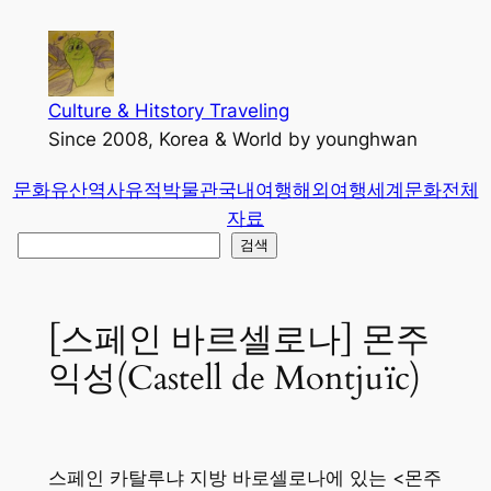
콘
텐
츠
로
Culture & Hitstory Traveling
바
Since 2008, Korea & World by younghwan
로
문화유산
역사유적
박물관
국내여행
해외여행
세계문화
전체
가
자료
기
검
검색
색
[스페인 바르셀로나] 몬주
익성(Castell de Montjuïc)
스페인 카탈루냐 지방 바로셀로나에 있는 <몬주