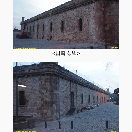
<남쪽 성벽>