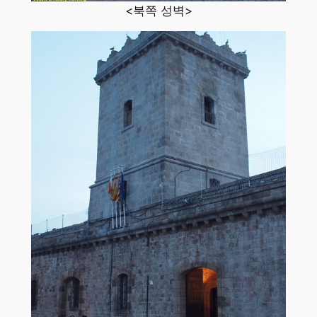
<북쪽 성벽>