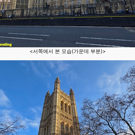
<서쪽에서 본 모습(가운데 부분)>