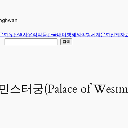
unghwan
문화유산
역사유적
박물관
국내여행
해외여행
세계문화
전체
자
검색
터궁(Palace of Westm