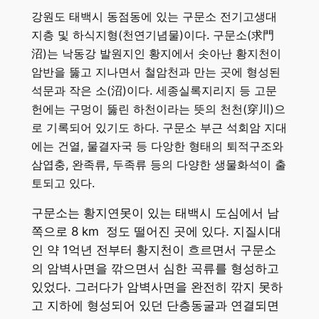
강원도 태백시 동점동에 있는 구문소 전기고생대
지층 및 하식지형(천연기념물)이다. 구문소(求門
沼)는 낙동강 발원지인 황지에서 솟아난 황지천이
암반을 뚫고 지나면서 철암천과 만는 곳에 형성된
석문과 작은 소(沼)이다. 세종실록지리지 등 고문
헌에는 구멍이 뚫린 하천이라는 뜻의 천천(穿川)으
로 기록되어 있기도 하다. 구문소 부근 석회암 지대
에는 건열, 물결자국 등 다앙한 형태의 퇴적구조와
삼엽충, 완족류, 두족류 등의 다양한 생물화석이 출
토되고 있다.
구문소는 황지연못이 있는 태백시 도심에서 남
쪽으로 8 km 정도 떨어진 곳에 있다. 지질시대
인 약 1억년 전부터 황지천이 흐르면서 구문소
의 암벽사면을 깎으면서 심한 곡류를 형성하고
있었다. 그러다가 암벽사면을 완전히 깎지 못하
고 지하에 형성되어 있던 단층동굴과 연결되면