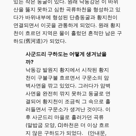
있는 작은 동굴이 있다. 원래 낙동강은 이 바위
산을 뚫지 못하고 심한 곡류하천을 형성하고 있
다가 바위내부에 형성된 단층동굴과 황지천이
연결되면서 이곳을 관통하게 되었다. 원래 황지
천이 흐르던 지역은 물이 흘렀던 흔적만 남은 구
하도(舊河道)가 되었다.
사군드리 구하도는 어떻게 생겨났을
까?
낙동강 발원지 황지에서 시작된 황지
천이 구불구불 흐르면서 구문소의 암
벽사면을 깎고 있었다. 그러다가 암벽
사면을 완전히 깎지 못하고 동굴로 연
결되어 황지천이 조금씩 그 속으로 흘
러들면서 구문소가 생겨난 것이다. 이
후 사군드리 마을로 흘러가던 곡류
(말밥굽 모양, Ω)하천은 더 이상 흐르
지 않은 구하도가 되었다. (안내문,