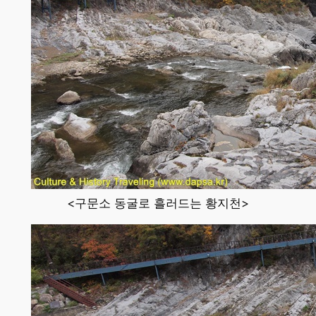
<구문소 동굴로 흘러드는 황지천>