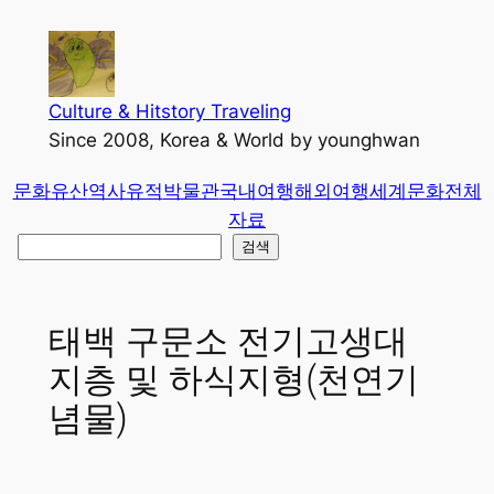
콘
텐
츠
로
Culture & Hitstory Traveling
바
Since 2008, Korea & World by younghwan
로
문화유산
역사유적
박물관
국내여행
해외여행
세계문화
전체
가
자료
기
검
검색
색
태백 구문소 전기고생대
지층 및 하식지형(천연기
념물)