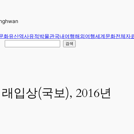
unghwan
문화유산
역사유적
박물관
국내여행
해외여행
세계문화
전체
자
검색
입상(국보), 2016년