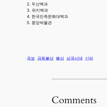
2. 두산백과
3. 위키백과
4. 한국민족문화대백과
5. 중앙박물관
국보
금동불상
불상
삼국시대
신라
Comments