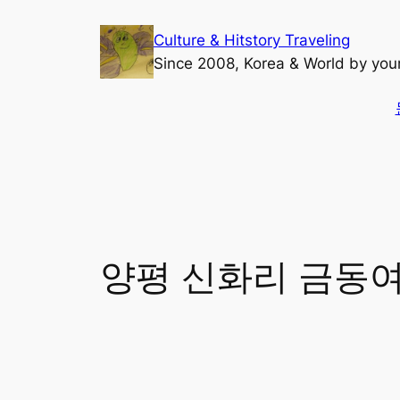
콘
Culture & Hitstory Traveling
텐
Since 2008, Korea & World by yo
츠
로
바
검
로
색
가
기
양평 신화리 금동여래