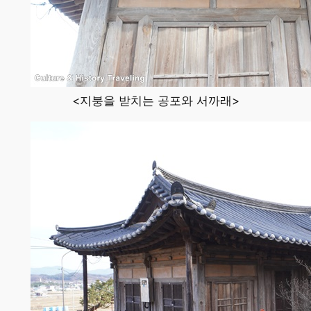
<지붕을 받치는 공포와 서까래>