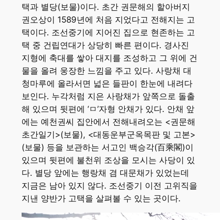
택과 별당(보물)이다. 초간 권문해의 할아버지
권오상이 1589년에 처음 지었다고 전해지는 고
택이다. 조선중기에 지어진 집으로 현존하는 고
택 중 건립연대가 상당히 빠른 편이다. 경사진
지형에 축대를 쌓아 대지를 조성하고 그 위에 건
물을 올려 웅장한 느낌을 주고 있다. 사랑채 대
청마루에 올라서면 넓은 들판이 한눈에 내려다
보인다. 누각처럼 지은 사랑채가 앞쪽으로 돌출
해 있으며 뒷편에 ‘ㅁ’자형 안채가 있다. 안채 앞
에는 예천권씨 집안에서 전해내려오는 <권문해
초간일기>(보물), <대동운부군옥목판 및 고본>
(보물) 등을 보관하는 서고인 백승각(百乘閣)이
있으며 뒷편에 불천위 조상을 모시는 사당이 있
다. 별당 앞에는 행랑채 겸 대문채가 있었는데
지금은 남아 있지 않다. 조선중기 이전 고위직을
지낸 양반가 고택을 살펴볼 수 있는 곳이다.