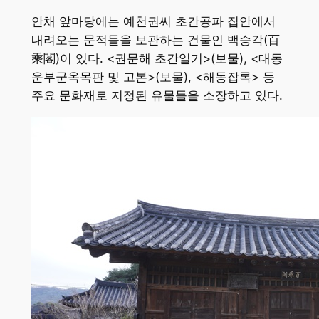
안채 앞마당에는 예천권씨 초간공파 집안에서
내려오는 문적들을 보관하는 건물인 백승각(百
乘閣)이 있다. <권문해 초간일기>(보물), <대동
운부군옥목판 및 고본>(보물), <해동잡록> 등
주요 문화재로 지정된 유물들을 소장하고 있다.