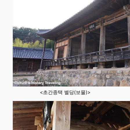
<초간종택 별당(보물)>