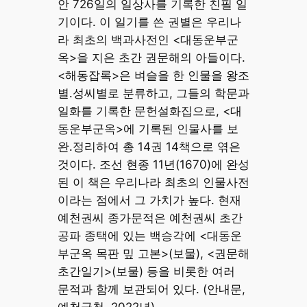
안 726일의 일상사를 기록한 친필 일
기이다. 이 일기를 쓴 권별은 우리나
라 최초의 백과사전인 <대동운부군
옥>을 지은 초간 권문해의 아들이다.
<해동잡록>은 벼슬을 한 인물을 왕조
별.성씨별로 분류하고, 그들의 학문과
일화를 기록한 문헌설화집으로, <대
동운부군옥>에 기록된 인물사를 보
완.정리하여 총 14권 14책으로 엮은
것이다. 조선 현종 11년(1670)에 완성
된 이 책은 우리나라 최초의 인물사전
이라는 점에서 그 가치가 높다. 현재
예천권씨 종가문적은 예천권씨 초간
공파 종택에 있는 백승각에 <대동운
부군옥 목판 밒 고본>(보물), <권문해
초간일기>(보물) 등을 비롯한 여러
문적과 함께 보관되어 있다. (안내문,