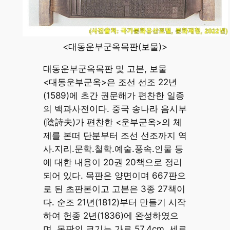
<대동운부군옥목판(보물)>
대동운부군옥목판 및 고본, 보물
<대동운부군옥>은 조선 선조 22년
(1589)에 초간 권문해가 편찬한 일종
의 백과사전이다. 중국 송나라 음시부
(陰詩夫)가 편찬한 <운부군옥>의 체
제를 본떠 단분부터 조선 선조까지 역
사.지리.문학.철학.예술.풍속.인물 등
에 대한 내용이 20권 20책으로 정리
되어 있다. 목판은 양면이며 667판으
로 된 초판본이고 고본은 3종 27책이
다. 순조 21년(1812)부터 만들기 시작
하여 헌종 2년(1836)에 완성하였으
며, 목판의 크기는 가로 57.4cm, 세로