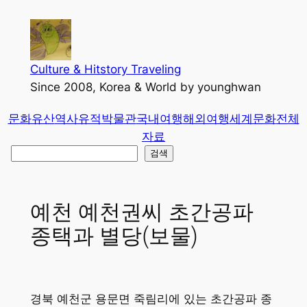
콘
텐
츠
로
Culture & Hitstory Traveling
바
Since 2008, Korea & World by younghwan
로
문화유산
역사유적
박물관
국내여행
해외여행
세계문화
전체
가
자료
기
검
검색
색
예천 예천권씨 초간공파
종택과 별당(보물)
경북 예천군 용문면 죽림리에 있는 초간공파 종