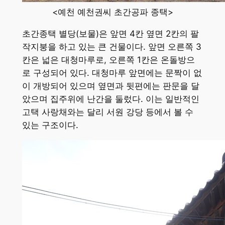
<예천 예천권씨 초간공파 종택>
초간종택 별당(보물)은 앞면 4칸 옆면 2칸의 팔
작지붕을 하고 있는 큰 건물이다. 앞면 오른쪽 3
칸은 넓은 대청마루로, 오른쪽 1칸은 온돌방으
로 구성되어 있다. 대청마루 앞면에는 문짝이 없
이 개방되어 있으며 옆면과 뒷편에는 판문을 달
았으며 집주위에 난간을 둘렀다. 이는 일반적인
고택 사랑채와는 달리 서원 강당 등에서 볼 수
있는 구조이다.