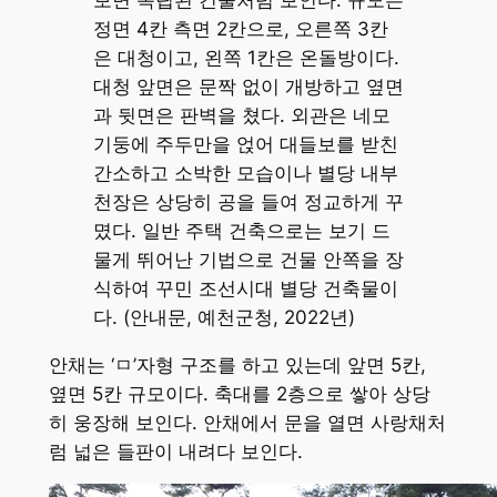
정면 4칸 측면 2칸으로, 오른쪽 3칸
은 대청이고, 왼쪽 1칸은 온돌방이다.
대청 앞면은 문짝 없이 개방하고 옆면
과 뒷면은 판벽을 쳤다. 외관은 네모
기둥에 주두만을 얹어 대들보를 받친
간소하고 소박한 모습이나 별당 내부
천장은 상당히 공을 들여 정교하게 꾸
몄다. 일반 주택 건축으로는 보기 드
물게 뛰어난 기법으로 건물 안쪽을 장
식하여 꾸민 조선시대 별당 건축물이
다. (안내문, 예천군청, 2022년)
안채는 ‘ㅁ’자형 구조를 하고 있는데 앞면 5칸,
옆면 5칸 규모이다. 축대를 2층으로 쌓아 상당
히 웅장해 보인다. 안채에서 문을 열면 사랑채처
럼 넓은 들판이 내려다 보인다.