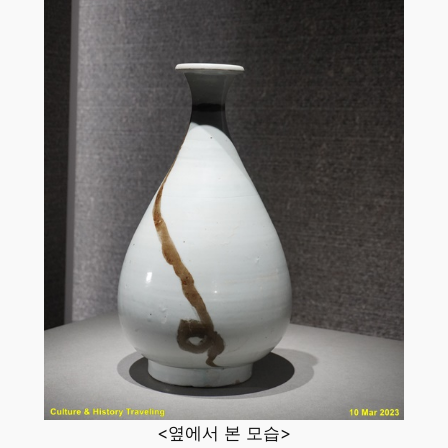
<옆에서 본 모습>