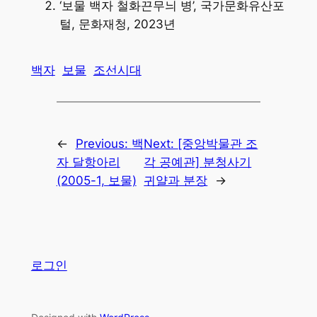
‘보물 백자 철화끈무늬 병’, 국가문화유산포
털, 문화재청, 2023년
백자
보물
조선시대
←
Previous:
백
Next:
[중앙박물관 조
자 달항아리
각 공예관] 분청사기
(2005-1, 보물)
귀얄과 분장
→
로그인