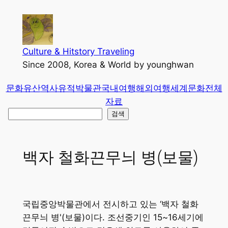
콘
텐
츠
로
Culture & Hitstory Traveling
바
Since 2008, Korea & World by younghwan
로
문화유산
역사유적
박물관
국내여행
해외여행
세계문화
전체
가
자료
기
검
검색
색
백자 철화끈무늬 병(보물)
국립중앙박물관에서 전시하고 있는 ‘백자 철화
끈무늬 병'(보물)이다. 조선중기인 15~16세기에