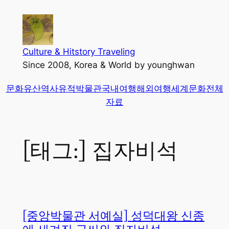
콘
텐
츠
로
Culture & Hitstory Traveling
바
Since 2008, Korea & World by younghwan
로
문화유산
역사유적
박물관
국내여행
해외여행
세계문화
전체
가
자료
기
[태그:]
집자비석
[중앙박물관 서예실] 성덕대왕 신종