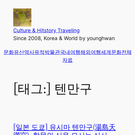
콘
텐
츠
로
Culture & Hitstory Traveling
바
Since 2008, Korea & World by younghwan
로
문화유산
역사유적
박물관
국내여행
해외여행
세계문화
전체
가
자료
기
[태그:]
텐만구
[일본 도쿄] 유시마 텐만구(湯島天