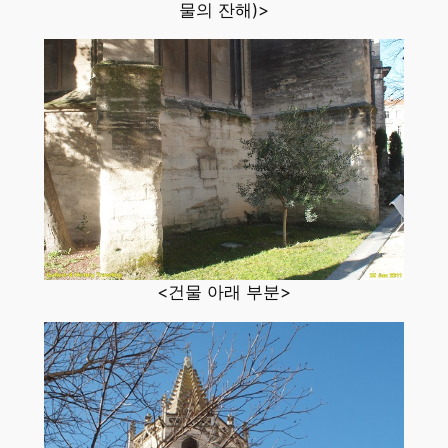
물의 잔해)>
<건물 아래 부분>