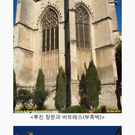
<후진 창문과 버트레스(부축벽)>