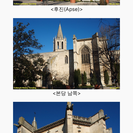
<후진(Apse)>
<본당 남쪽>