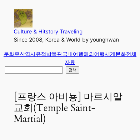
콘
텐
츠
로
Culture & Hitstory Traveling
바
Since 2008, Korea & World by younghwan
로
문화유산
역사유적
박물관
국내여행
해외여행
세계문화
전체
가
자료
기
검
검색
색
[프랑스 아비뇽] 마르시알
교회(Temple Saint-
Martial)