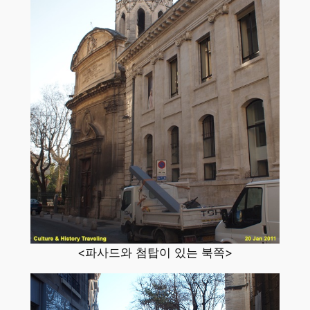
<파사드와 첨탑이 있는 북쪽>