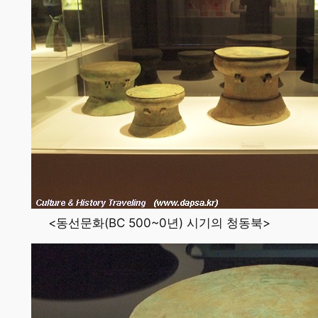
<동선문화(BC 500~0년) 시기의 청동북>