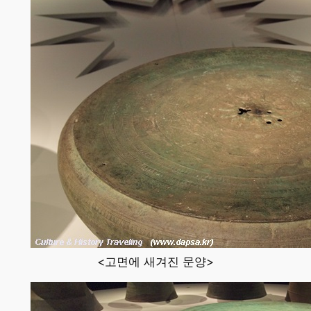
<고면에 새겨진 문양>