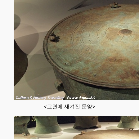
<고면에 새겨진 문양>