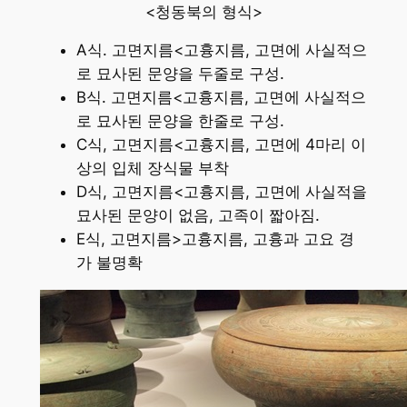
<청동북의 형식>
A식. 고면지름<고흉지름, 고면에 사실적으
로 묘사된 문양을 두줄로 구성.
B식. 고면지름<고흉지름, 고면에 사실적으
로 묘사된 문양을 한줄로 구성.
C식, 고면지름<고흉지름, 고면에 4마리 이
상의 입체 장식물 부착
D식, 고면지름<고흉지름, 고면에 사실적을
묘사된 문양이 없음, 고족이 짧아짐.
E식, 고면지름>고흉지름, 고흉과 고요 경
가 불명확