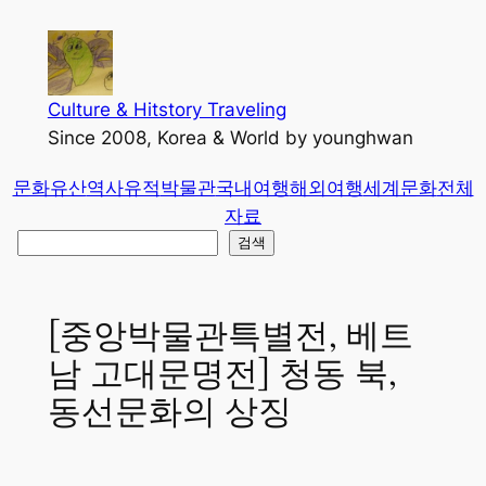
콘
텐
츠
로
Culture & Hitstory Traveling
바
Since 2008, Korea & World by younghwan
로
문화유산
역사유적
박물관
국내여행
해외여행
세계문화
전체
가
자료
기
검
검색
색
[중앙박물관특별전, 베트
남 고대문명전] 청동 북,
동선문화의 상징