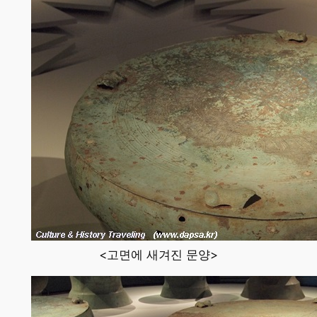
<고면에 새겨진 문양>