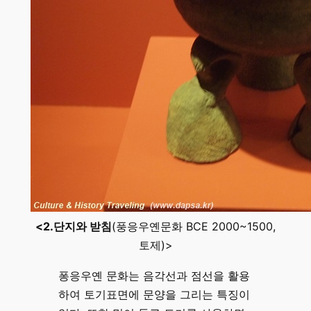
<2.단지와 받침
(풍응우옌문화 BCE 2000~1500,
토제)>
퐁응우옌 문화는 음각선과 점선을 활용
하여 토기표면에 문양을 그리는 특징이