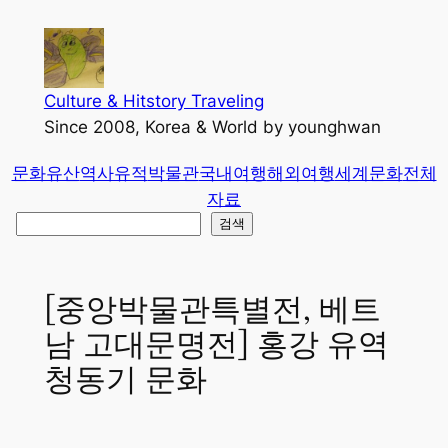
콘
텐
츠
로
Culture & Hitstory Traveling
바
Since 2008, Korea & World by younghwan
로
문화유산
역사유적
박물관
국내여행
해외여행
세계문화
전체
가
자료
기
검
검색
색
[중앙박물관특별전, 베트
남 고대문명전] 홍강 유역
청동기 문화