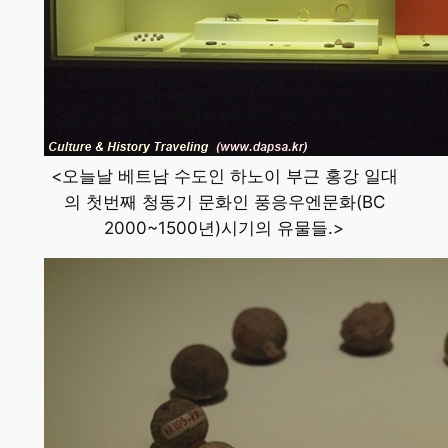
<오늘날 베트남 수도인 하노이 부근 홍강 일대
의 첫번째 청동기 문화인 풍응우엔문화(BC
2000~1500년)시기의 유물들.>