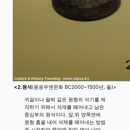
<2.원석
(풍응우옌문화 BC2000~1500년, 돌)>
귀걸이나 팔찌 같은 원형의 석기를 제
각하기 위해서 석재를 뗴어내고 남은
중심부의 원석이다. 앞,뒤 양쪽면에
원형 홈을 내어 석제를 뗴어내는 방법
을 사용하여 중앙에 잘린 면이 남아