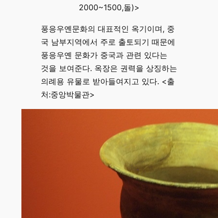
2000~1500,돌)>
풍응우옌문화의 대표적인 옥기이며, 중
국 남부지역에서 주로 출토되기 때문에
풍응우옌 문화가 중국과 관련 있다는
것을 보여준다. 옥장은 권력을 상징하는
의례용 유물로 받아들여지고 있다. <출
처:중앙박물관>