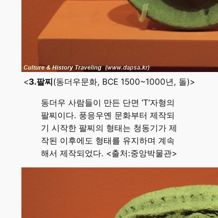
<
3.팔찌
(동더우문화, BCE 1500~1000년, 돌)>
동더우 사람들이 만든 단면 ‘T’자형의
팔찌이다. 풍응우옌 문화부터 제작되
기 시작한 팔찌의 형태는 청동기가 제
작된 이후에도 형태를 유지하며 계속
해서 제작되었다. <출처:중앙박물관>