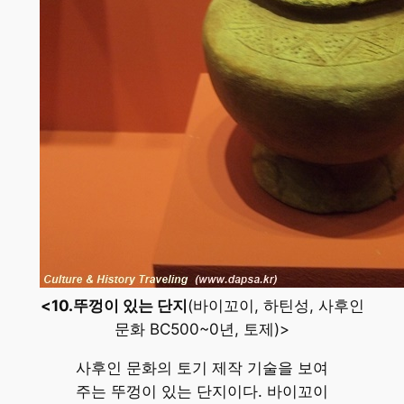
<10.뚜껑이 있는 단지
(바이꼬이, 하틴성, 사후인
문화 BC500~0년, 토제)>
사후인 문화의 토기 제작 기술을 보여
주는 뚜껑이 있는 단지이다. 바이꼬이