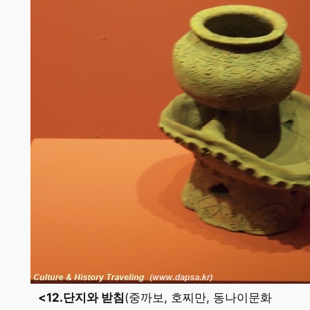
<12.단지와 받침
(중까보, 호찌만, 동나이문화