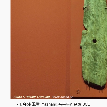
<
1.옥장(玉璋,
Yazhang,풍응우옌문화 BCE