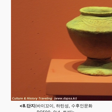
<8.단지
(바이꼬이, 하틴성, 수후인문화