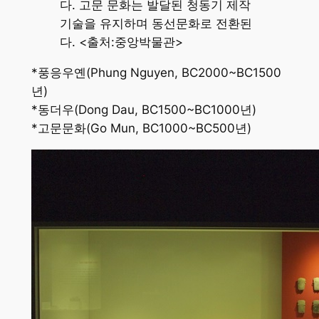
다. 고문 문화는 발달된 청동기 제작
기술을 유지하며 동선문화로 전환된
다. <출처:중앙박물관>
*풍응우옌(Phung Nguyen, BC2000~BC1500
년)
*동더우(Dong Dau, BC1500~BC1000년)
*고문문화(Go Mun, BC1000~BC500년)