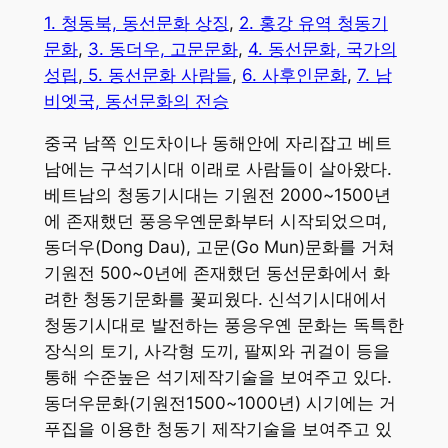
1. 청동북, 동선문화 상징
,
2. 홍강 유역 청동기
문화
,
3. 동더우, 고문문화
,
4. 동선문화, 국가의
성립
,
5. 동선문화 사람들
,
6. 사후인문화
,
7. 남
비엣국, 동선문화의 전승
중국 남쪽 인도차이나 동해안에 자리잡고 베트
남에는 구석기시대 이래로 사람들이 살아왔다.
베트남의 청동기시대는 기원전 2000~1500년
에 존재했던 풍응우옌문화부터 시작되었으며,
동더우(Dong Dau), 고문(Go Mun)문화를 거쳐
기원전 500~0년에 존재했던 동선문화에서 화
려한 청동기문화를 꽃피웠다. 신석기시대에서
청동기시대로 발전하는 풍응우옌 문화는 독특한
장식의 토기, 사각형 도끼, 팔찌와 귀걸이 등을
통해 수준높은 석기제작기술을 보여주고 있다.
동더우문화(기원전1500~1000년) 시기에는 거
푸집을 이용한 청동기 제작기술을 보여주고 있