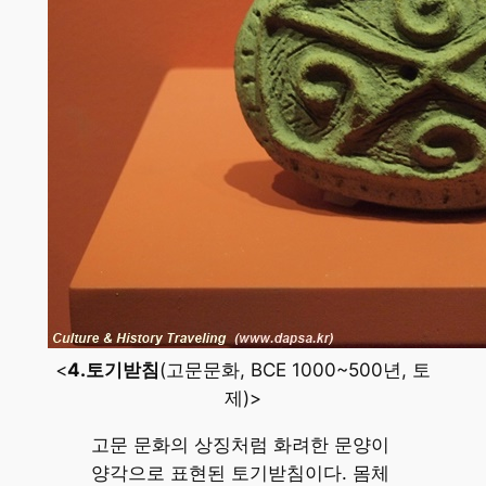
<
4.토기받침
(고문문화, BCE 1000~500년, 토
제)>
고문 문화의 상징처럼 화려한 문양이
양각으로 표현된 토기받침이다. 몸체