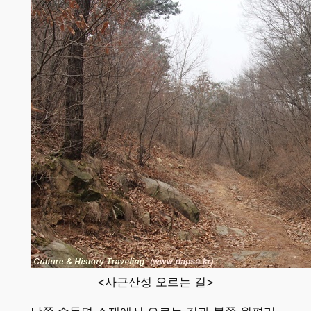
<사근산성 오르는 길>