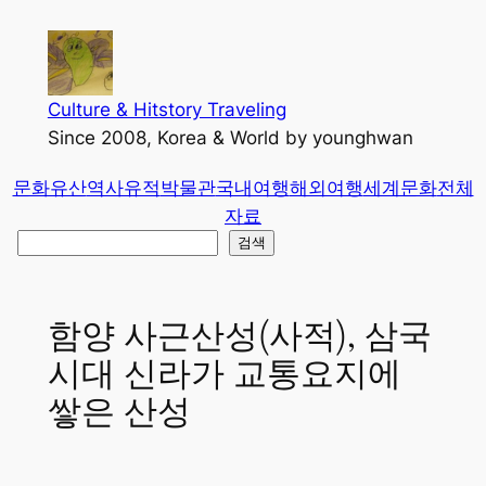
콘
텐
츠
로
Culture & Hitstory Traveling
바
Since 2008, Korea & World by younghwan
로
문화유산
역사유적
박물관
국내여행
해외여행
세계문화
전체
가
자료
기
검
검색
색
함양 사근산성(사적), 삼국
시대 신라가 교통요지에
쌓은 산성