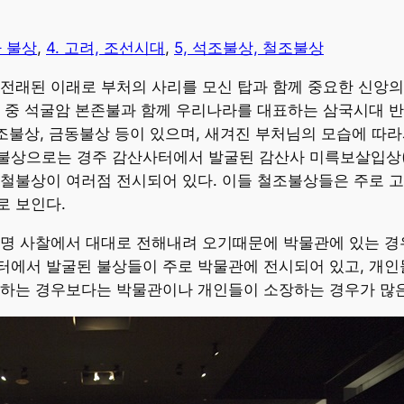
라 불상
,
4. 고려, 조선시대
,
5, 석조불상, 철조불상
 전래된 이래로 부처의 사리를 모신 탑과 함께 중요한 신앙
 중 석굴암 본존불과 함께 우리나라를 대표하는 삼국시대 반가
철조불상, 금동불상 등이 있으며, 새겨진 부처님의 모습에 따라
불상으로는 경주 감산사터에서 발굴된 감산사 미륵보살입상
 철불상이 여러점 전시되어 있다. 이들 철조불상들은 주로 
로 보인다.
유명 사찰에서 대대로 전해내려 오기때문에 박물관에 있는 경
터에서 발굴된 불상들이 주로 박물관에 전시되어 있고, 개인
관하는 경우보다는 박물관이나 개인들이 소장하는 경우가 많은