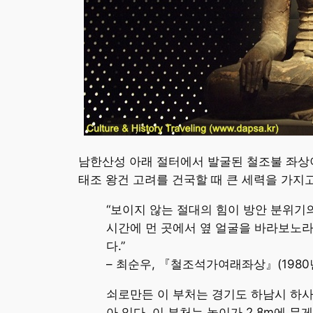
남한산성 아래 절터에서 발굴된 철조불 좌상이
태조 왕건 고려를 건국할 때 큰 세력을 가지
“보이지 않는 절대의 힘이 방안 분위기
시간에 먼 곳에서 옆 얼굴을 바라보노라
다.”
– 최순우, 『철조석가여래좌상』(1980년
쇠로만든 이 부처는 경기도 하남시 하사
아 있다. 이 부처는 높이가 2.8m에 