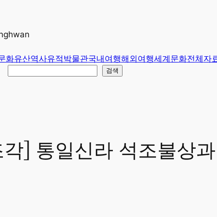
unghwan
문화유산
역사유적
박물관
국내여행
해외여행
세계문화
전체
자
검색
조각] 통일신라 석조불상과