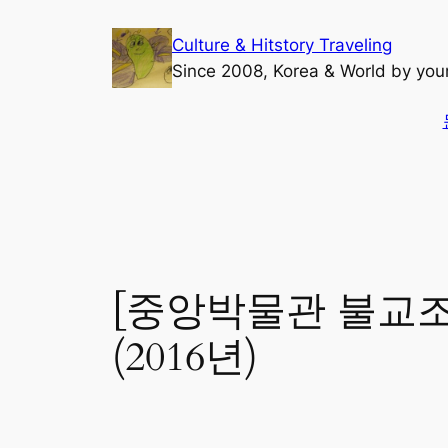
콘
Culture & Hitstory Traveling
텐
Since 2008, Korea & World by yo
츠
로
바
검
로
색
가
기
[중앙박물관 불교
(2016년)