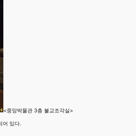
<중앙박물관 3층 불교조각실>
어 있다.