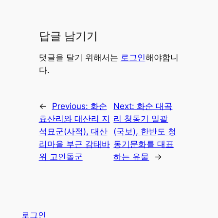
답글 남기기
댓글을 달기 위해서는
로그인
해야합니
다.
←
Previous:
화순
Next:
화순 대곡
효산리와 대산리 지
리 청동기 일괄
석묘군(사적), 대산
(국보), 한반도 청
리마을 부근 감태바
동기문화를 대표
위 고인돌군
하는 유물
→
로그인