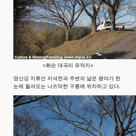
<화순 대곡리 유적지>
영산강 지류인 지석천과 주변의 넓은 평야가 한
눈에 들어오는 나즈막한 구릉에 위치하고 있다.