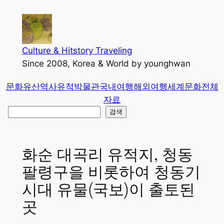
콘
텐
츠
로
Culture & Hitstory Traveling
바
Since 2008, Korea & World by younghwan
로
문화유산
역사유적
박물관
국내여행
해외여행
세계문화
전체
가
자료
기
검
검색
색
화순 대곡리 유적지, 청동
팔령구을 비롯하여 청동기
시대 유물(국보)이 출토된
곳