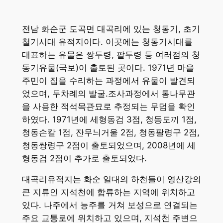
전남 화순군 도곡면 대곡리에 있는 청동기, 초기
철기시대 유적지이다. 이곳에는 청동기시대를
대표하는 유물은 쌍두령, 팔두령 등 여러점의 청
동기유물(국보)이 출토된 곳이다. 1971년 마을
주민이 집을 수리하는 과정에서 유물이 발견되
었으며, 두차례의 발굴.조사과정에서 통나무관
을 사용한 적석목관묘로 추정되는 무덤을 확인
하였다. 1971년에 세형동검 3점, 청동도끼 1점,
청동손칼 1점, 잔무늬거울 2점, 청동팔령구 2점,
청동쌍령구 2점이 출토되었으며, 2008년에 세
형동검 2점이 추가로 출토되었다.
대곡리유적지는 화순 일대의 하천들이 영산강의
큰 지류인 지석천에 합류하는 지역에 위치하고
있다. 나주에서 능주를 거쳐 보성으로 연결되는
주요 교통로에 위치하고 있으며, 지석천 주변으