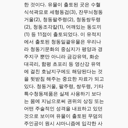
한 것이다. 유물이 출토된 곳은 수혈
식석곽묘로 세형동검(3), 잔무늬청동
거울(2), 청동팔주령(2), 청동쌍두령
(2), 청동조각칼(1), 어깨있는 동도끼
(1) 등 11점이 출토되었다. 이 유적지
에서 출토된 청동일괄유물은 우리나
라 청동기문화의 중심지가 평양과 경
주지구 뿐만 아니라 금강유역, 화순
대곡리, 함평 초포리 등 영산강 유역
에 걸친 호남지구에도 해당된다는 것
을 뒷받침 해주는 중요한 자료가 되고
있다. 청동거울, 팔주령, 쌍두령, 기타
특수청동제품은 실제 사용하기 보다
는 몸에 지님으로써 권위의 상징 또는
어떤 주술적인 성격을 내표하고 있던
것으로 보이며 유물이 출토된 무덤의
주인공이 원시 샤마니즘에 입각한 사