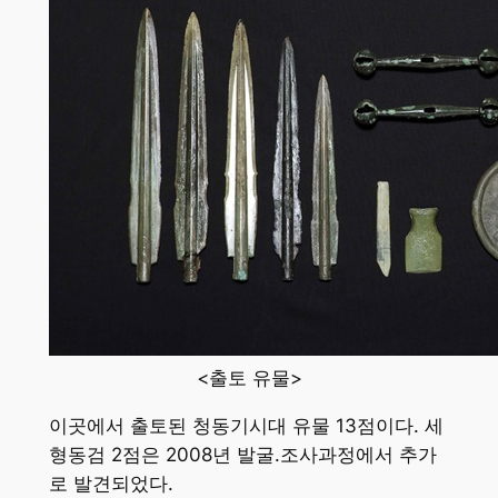
<출토 유물>
이곳에서 출토된 청동기시대 유물 13점이다. 세
형동검 2점은 2008년 발굴.조사과정에서 추가
로 발견되었다.