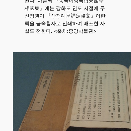
된다. 아울러 『동국이상국집東國李
相國集』에는 강화도 천도 시절에 무
신정권이 『상정예문詳定禮文』이란
책을 금속활자로 인쇄하여 배포한 사
실도 전한다. <출처:중앙박물관>