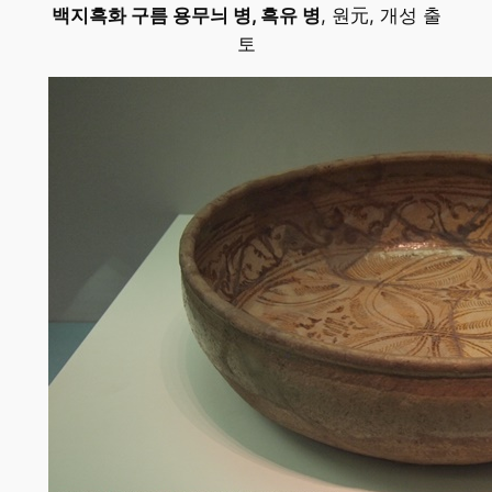
백지흑화 구름 용무늬 병, 흑유 병
, 원元, 개성 출
토