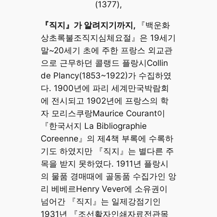
(1377),
『직지』가 알려지기까지,
『백운화
상초록불조직지심체요절』은 19세기
말~20세기 초에 주한 프랑스 외교관
으로 근무하던 콜랭드 플랑시Collin
de Plancy(1853~1922)가 수집하였
다. 1900년에 파리 세계만국박람회
에 전시되고 1902년에 프랑스의 학
자 모리스쿠랑Maurice Courant이
『한국서지 La Bibliographie
Coreenne』의 제4책 부록에 수록하
기도 하였지만 『직지』는 별다른 주
목을 받지 못하였다. 1911년 플랑시
의 물품 경매때에 골동품 수집가인 앙
리 베베르Henry Vever에 소유권이
넘어간 『직지』는 일제강점기인
1931년 『조선활자인쇄자료전관목