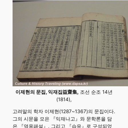
이제현의 문집, 익재집益齋集,
조선 순조 14년
(1814),
고려말의 학자 이제현(1287~1367)의 문집이다.
그의 시문을 모은 『익재나고』와 문학론을 담
은 『역옹패설』, 그리고 『습유』로 구성되었