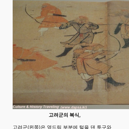
고려군의 복식,
고려군(왼쪽)은 옆드림 부분에 털을 댄 투구와