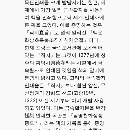
목판인쇄를 크게 발달시키는 한편, 세
계에서 가장 일찍 금속활자를 사용하
여 책을 인쇄함으로써 세계 인쇄사에
큰 획을 그었다. 이를 증명하는 것은
『직지直旨』로 널리 알려진 『백운
화상초록불조직지심체요절』이다.
현재 프랑스 국립도서관에 보관되어
있는 『직지』는 그것이 1377년에 청
주의 흥덕사興德寺라는 사찰에서 금
속활자로 인쇄된 것임을 책의 말미에
분명히 밝히고 있다. 고려의 금속활자
인쇄술은 『직지』보다 훨씬 앞선, 무
신정권의 강화도 천도(고종19년,
1232) 이전 시기부터 이미 개발.사용
되고 있었다. 이는 금속활자본을 번각
飜刻 인쇄한 목판본 『남명천화상송
증도가』라는 책의 기록을 통해 증명