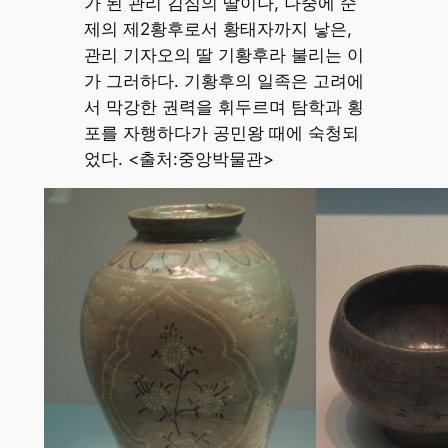
가 된 관리 김심의 딸이나, 나중에 순
제의 제2황후로서 황태자까지 낳은,
관리 기자오의 딸 기황후라 불리는 이
가 그러하다. 기황후의 일족은 고려에
서 막강한 권력을 휘두르며 탐학과 횡
포를 자행하다가 공민왕 때에 숙청되
었다. <출처:중앙박물관>