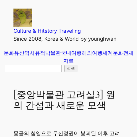
콘
텐
츠
로
Culture & Hitstory Traveling
바
Since 2008, Korea & World by younghwan
로
문화유산
역사유적
박물관
국내여행
해외여행
세계문화
전체
가
자료
기
검
검색
색
[중앙박물관 고려실3] 원
의 간섭과 새로운 모색
몽골의 침입으로 무신정권이 붕괴된 이후 고려