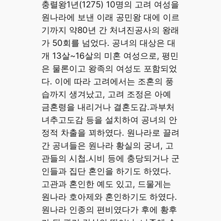
충렬왕1년(1275) 10명의 고려 여성을
원나라에 보낸 이래 공민왕 대에 이르
기까지 약80년 간 처녀진공사의 왕래
가 50회를 넘었다. 공녀의 대상은 대
개 13살~16살의 미혼 여성으로, 평민
은 물론이고 왕족의 여성도 포함되었
다. 이에 따라 고려에서는 조혼의 풍
습까지 생겨났고, 고려 조정은 아예
금혼령을 내리거나 결혼도감.과부처
녀추고도감 등을 설치하여 공녀의 안
정적 차출을 꾀하였다. 원나라로 끌려
간 공녀들은 원나라 황실의 궁녀, 고
관들의 시첩.시비 등에 충당되거나 군
인들과 집단 혼인을 하기도 하였다.
고관과 혼인한 예도 있고, 드물게는
원나라 호아제와 혼인하기도 하였다.
원나라 인종의 편비였다가 후에 황후