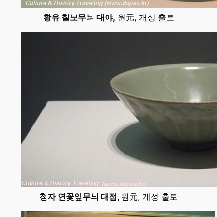
황유 칠보무늬 대야,
원元, 개성 출토
청자 연꽃잎무늬 대접,
원元, 개성 출토