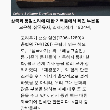
삼국과 통일신라에 대한 기록들에서 빠진 부분을
모은책, 삼국유사,
일제강점기, 1904년,
고려후기 선승 일연(1206~1289)이
충렬왕 7년(1281) 무렵에 엮은 책으
로, 『삼국사기』와 『해동고승전』
등 기존의 문헌들이 기록하지 못한 설
화, 불교 관계 기사 등을 널리 모아 정
리하였다. 『제왕운기』와 함께 단군
조선을 우리 역사의 출발점으로 설정
하였을 뿐 아니라, 우리 고대 문화의
많은 부분을 밝히는 데에 매우 큰 도
움을 주고 있다. 전시 중인 책은 대한
제국기에 인쇄한 판본이다. <출처:중
앙박물관>