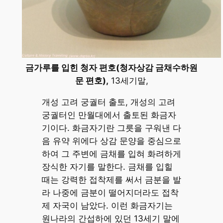
금가루를 입힌 청자 편호(청자상감 금채수하원
문 편호),
13세기말,
개성 고려 궁궐터 출토, 개성의 고려
궁궐터인 만월대에서 출토된 화금자
기이다. 화금자기란 그릇을 구워낸 다
음 유약 위에다 상감 문양을 중심으로
하여 그 주변에 금채를 입혀 화려하게
장식한 자기를 말한다. 금채를 입힐
때는 강력한 접착제를 써서 금분을 발
라 나중에 금분이 떨어지더라도 접착
제 자국이 남았다. 이런 화금자기는
원나라의 간섭하에 있던 13세기 말에