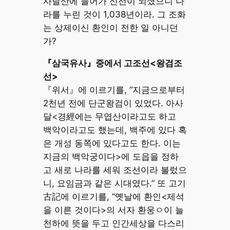
사달산에 들어가 신선이 되셨으니 나
라를 누린 것이 1,038년이라. 그 조화
는 상제이신 환인이 전한 일 아니던
가?
『삼국유사』중에서 고조선<왕검조
선>
『위서』에 이르기를, “지금으로부터
2천년 전에 단군왕검이 있었다. 아사
달<경經에는 무엽산이라고도 하고
백악이라고도 했는데, 백주에 있다 혹
은 개성 동쪽에 있다고도 한다. 이는
지금의 백악궁이다>에 도읍을 정하
고 새로 나라를 세워 조선이라 불렀으
니, 요임금과 같은 시대였다.” 또 고기
古記에 이르기를, “옛날에 환인<제석
을 이른 것이다>의 서자 환웅ㅇ이 늘
천하에 뜻을 두고 인간세상을 다스리