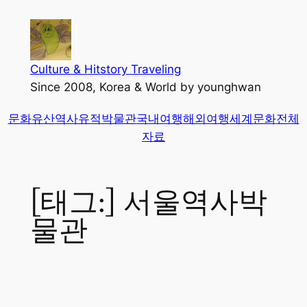
콘
텐
츠
로
Culture & Hitstory Traveling
바
Since 2008, Korea & World by younghwan
로
문화유산
역사유적
박물관
국내여행
해외여행
세계문화
전체
가
자료
기
[태그:]
서울역사박
물관