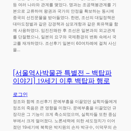
등 여러 나라와 관계를 맺었다. 명과는 조공책봉관계를 기
본으로 교류하며 왕권과 국가의 안정을 확보하는 동시에
중국의 선진문물을 받아들였다. 한편, 조선의 대일정책은
대마도정벌과 같은 강경책과 삼포개항과 같은 회유책을 함
께 사용하였다. 임진진왜란 후 조선은 일본과의 외교관계
를 단절했으나, 일본의 요구와 국제환경의 변화 속에서 국
교를 재개하였다. 조선후기 일본이 60여차례에 걸쳐 사신
을…
[서울역사박물관 특별전 – 백탑파
이야기] 19세기 이후 백탑파 행로
로그인
정조와 함께 조선후기 문예부흥을 이끌었던 실학자들에게
정조의 죽음은 큰 영향을 미쳤다. 문예부흥을 이끌었던 규
장각은 그 기능이 크게 축소되었으며, 실학자들 또한 중심
부에서 크게 멀어졌다. 노론세력에 의한 세도정치가 이어
졌던 19세기에 북학은 박지원의 손자 박규수, 이덕무의 손