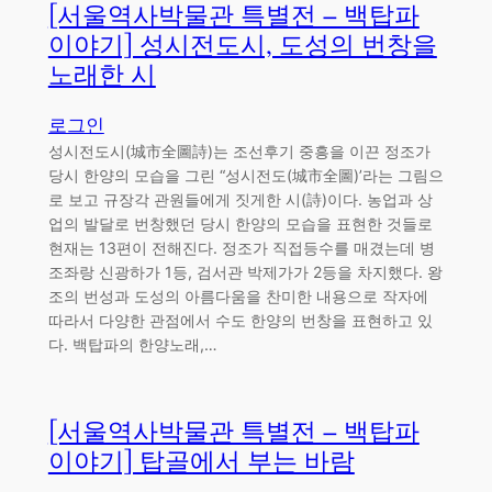
[서울역사박물관 특별전 – 백탑파
이야기] 성시전도시, 도성의 번창을
노래한 시
로그인
성시전도시(城市全圖詩)는 조선후기 중흥을 이끈 정조가
당시 한양의 모습을 그린 “성시전도(城市全圖)’라는 그림으
로 보고 규장각 관원들에게 짓게한 시(詩)이다. 농업과 상
업의 발달로 번창했던 당시 한양의 모습을 표현한 것들로
현재는 13편이 전해진다. 정조가 직접등수를 매겼는데 병
조좌랑 신광하가 1등, 검서관 박제가가 2등을 차지했다. 왕
조의 번성과 도성의 아름다움을 찬미한 내용으로 작자에
따라서 다양한 관점에서 수도 한양의 번창을 표현하고 있
다. 백탑파의 한양노래,…
[서울역사박물관 특별전 – 백탑파
이야기] 탑골에서 부는 바람