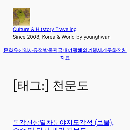
콘
텐
츠
로
Culture & Hitstory Traveling
바
Since 2008, Korea & World by younghwan
로
문화유산
역사유적
박물관
국내여행
해외여행
세계문화
전체
가
자료
기
[태그:]
천문도
복각천상열차분야지도각석 (보물),