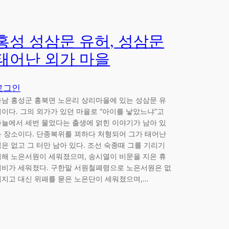
홍성 성삼문 유허, 성삼문
태어난 외가 마을
로그인
충남 홍성군 홍북면 노은리 상리마을에 있는 성삼문 유
허이다. 그의 외가가 있던 마을로 “아이를 낳았느냐”고
하늘에서 세번 물었다는 출생에 얽힌 이야기가 남아 있
는 장소이다. 단종복위를 꾀하다 처형되어 그가 태어난
집은 없고 그 터만 남아 있다. 조선 숙종때 그를 기리기
위해 노은서원이 세워졌으며, 송시열이 비문을 지은 휴
허비가 세워졌다. 구한말 서원철폐령으로 노은서원은 없
어지고 대신 위패를 묻은 노은단이 세워졌으며,…