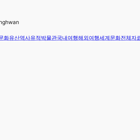
unghwan
문화유산
역사유적
박물관
국내여행
해외여행
세계문화
전체
자