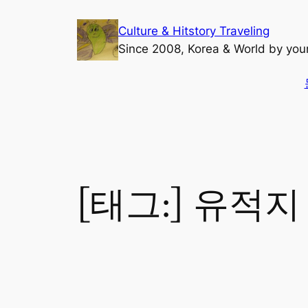
콘
Culture & Hitstory Traveling
텐
Since 2008, Korea & World by yo
츠
로
바
로
가
기
[태그:]
유적지