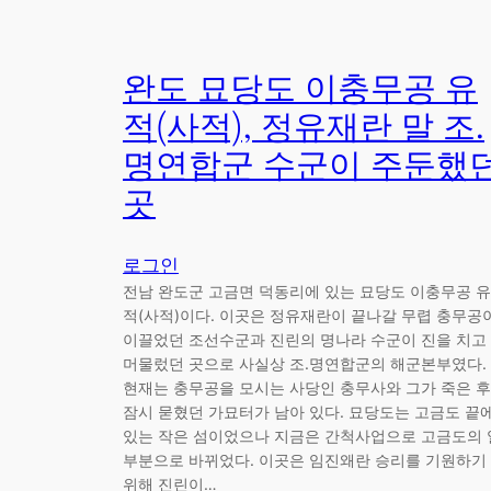
완도 묘당도 이충무공 유
적(사적), 정유재란 말 조.
명연합군 수군이 주둔했
곳
로그인
전남 완도군 고금면 덕동리에 있는 묘당도 이충무공 유
적(사적)이다. 이곳은 정유재란이 끝나갈 무렵 충무공
이끌었던 조선수군과 진린의 명나라 수군이 진을 치고
머물렀던 곳으로 사실상 조.명연합군의 해군본부였다.
현재는 충무공을 모시는 사당인 충무사와 그가 죽은 후
잠시 묻혔던 가묘터가 남아 있다. 묘당도는 고금도 끝
있는 작은 섬이었으나 지금은 간척사업으로 고금도의 
부분으로 바뀌었다. 이곳은 임진왜란 승리를 기원하기
위해 진린이…