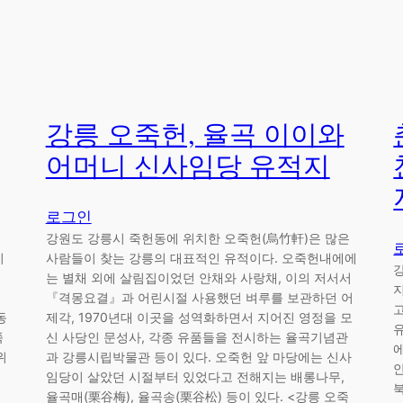
강릉 오죽헌, 율곡 이이와
어머니 신사임당 유적지
로그인
강원도 강릉시 죽헌동에 위치한 오죽헌(烏竹軒)은 많은
지
사람들이 찾는 강릉의 대표적인 유적이다. 오죽헌내에에
는 별채 외에 살림집이었던 안채와 사랑채, 이의 저서서
『격몽요결』과 어린시절 사용했던 벼루를 보관하던 어
동
제각, 1970년대 이곳을 성역화하면서 지어진 영정을 모
쪽
신 사당인 문성사, 각종 유품들을 전시하는 율곡기념관
위
과 강릉시립박물관 등이 있다. 오죽헌 앞 마당에는 신사
임당이 살았던 시절부터 있었다고 전해지는 배롱나무,
율곡매(栗谷梅), 율곡송(栗谷松) 등이 있다. <강릉 오죽