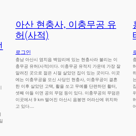
아산 현충사, 이충무공 유
허(사적)
던
로그인
충남 아산시 염치읍 백암리에 있는 현충사라 불리는 이
충무공 유허(사적)이다. 이충무공 유적지 가운데 가장 잘
알려진 곳으로 젊은 시절 살았던 집이 있는 곳이다. 이곳
에는 이충무공을 모신 사당인 현충사, 이충무공이 결혼
한 이후 살았던 고택, 활을 쏘고 무예를 단련하던 활터,
이
셋째 아들 이면 공의 무덤 등이 있다. 이충무공의 무덤은
이곳에서 9 km 떨어진 아산시 음봉면 어라산에 위치하
고 있다.…
에
일