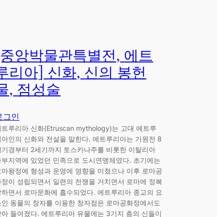
[중앙박물관특별전, 에트
루리아] 신화, 신의 봉헌
물, 점성술
로그인
트루리아 신화(Etruscan mythology)는 고대 에트루
리아인의 신화와 전설을 말한다. 에트루리아는 기원전 8
세기경부터 2세기까지 토스카나주를 비롯한 이탈리아
중부지역에 있었던 민족으로 도시연맹체였다. 초기에는
로마왕정에 형성과 운영에 영향을 미쳤으나 이후 로마공
화정이 성립되면서 일련의 전쟁을 거치면서 로마에 정복
당하면서 로마문화에 흡수되었다. 에트루리아 종교의 요
소인 동물의 창자를 이용한 창자점은 로마공화정에서도
받아 들여졌다. 에트루리아 유물에는 3기지 층의 신들이