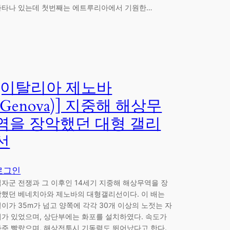
나타나 있는데 첫번째는 에트루리아에서 기원한…
[이탈리아 제노바
(Genova)] 지중해 해상무
역을 장악했던 대형 갤리
선
로그인
십자군 전쟁과 그 이후인 14세기 지중해 해상무역을 장
악했던 베네치아와 제노바의 대형갤리선이다. 이 배는
길이가 35m가 넘고 양쪽에 각각 30개 이상의 노젓는 자
리가 있었으며, 상단부에는 화포를 설치하였다. 속도가
아주 빨랐으며, 해상전투시 기동력도 뛰어났다고 한다.