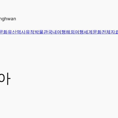
unghwan
문화유산
역사유적
박물관
국내여행
해외여행
세계문화
전체
자
아