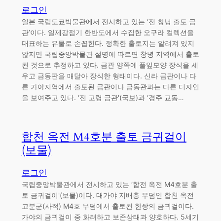
로그인
일본 국립도쿄박물관에서 전시하고 있는 ‘전 창녕 출토 금
관’이다. 일제강점기 한반도에서 수집한 오구라 컬렉션을
대표하는 유물로 손꼽힌다. 정확한 출토지는 알려져 있지
않지만 국립중앙박물관 설명에 따르면 창녕 지역에서 출토
된 것으로 추정하고 있다. 금관 양쪽에 풀잎모양 장식을 세
우고 금동판을 매달아 장식한 형태이다. 신라 금관이나 다
른 가야지역에서 출토된 금관이나 금동관과는 다른 디자인
을 보여주고 있다. ‘전 고령 금관'(국보)과 ‘경주 교동…
합천 옥전 M4호분 출토 금귀걸이
(보물)
로그인
국립중앙박물관에서 전시하고 있는 ‘합전 옥전 M4호분 출
토 금귀걸이'(보물)이다. 대가야 지배층 무덤인 합천 옥전
고분군(사적) M4호 무덤에서 출토된 한쌍의 금귀걸이다.
가야의 금귀걸이 중 화려하고 보존상태과 양호하다. 5세기