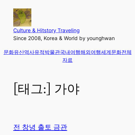
콘
텐
츠
로
Culture & Hitstory Traveling
바
Since 2008, Korea & World by younghwan
로
문화유산
역사유적
박물관
국내여행
해외여행
세계문화
전체
가
자료
기
[태그:]
가야
전 창녕 출토 금관