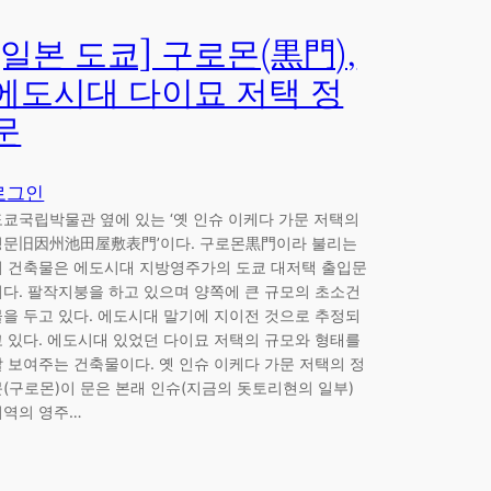
[일본 도쿄] 구로몬(黒門),
에도시대 다이묘 저택 정
문
로그인
도쿄국립박물관 옆에 있는 ‘옛 인슈 이케다 가문 저택의
정문旧因州池田屋敷表門’이다. 구로몬黒門이라 불리는
이 건축물은 에도시대 지방영주가의 도쿄 대저택 출입문
이다. 팔작지붕을 하고 있으며 양쪽에 큰 규모의 초소건
물을 두고 있다. 에도시대 말기에 지이전 것으로 추정되
고 있다. 에도시대 있었던 다이묘 저택의 규모와 형태를
잘 보여주는 건축물이다. 옛 인슈 이케다 가문 저택의 정
문(구로몬)이 문은 본래 인슈(지금의 돗토리현의 일부)
지역의 영주…