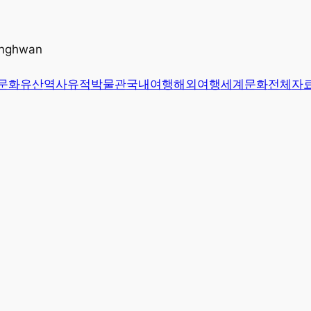
unghwan
문화유산
역사유적
박물관
국내여행
해외여행
세계문화
전체
자