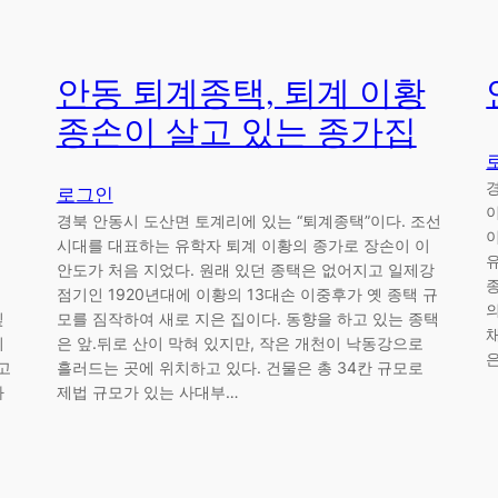
안동 퇴계종택, 퇴계 이황
종손이 살고 있는 종가집
로그인
경북 안동시 도산면 토계리에 있는 “퇴계종택”이다. 조선
시대를 대표하는 유학자 퇴계 이황의 종가로 장손이 이
안도가 처음 지었다. 원래 있던 종택은 없어지고 일제강
종
점기인 1920년대에 이황의 13대손 이중후가 옛 종택 규
깊
모를 짐작하여 새로 지은 집이다. 동향을 하고 있는 종택
이
은 앞.뒤로 산이 막혀 있지만, 작은 개천이 낙동강으로
고
흘러드는 곳에 위치하고 있다. 건물은 총 34칸 규모로
다
제법 규모가 있는 사대부…