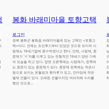
택
봉화 바래미마을 토향고택
로그인
구
경북 봉화군 봉화읍 바래미마을에 있는 고택인 <토향고
자
택>이다. 안채는 조선후기부터 있었던 것으로 보이며 사
랑채는 19세기말에 중수하였다고 한다. 안채, 사랑채, 중
문채가 ‘ㅁ’자를 이루고 있는 전형적인 19세기 양반 가옥
택
의 모습을 하고 있다. 앞면 오른쪽에는 사랑채가, 왼쪽에
산
는 중문이 있는 중문채가 있다. 중문채 왼쪽에는 작은사
식
랑으로 보이는 온돌방과 툇마루가 있고, 안마당에 작은
별채 건물이 있다. 오래된 건물이지만 여러차례 수리를
했던 것으로…