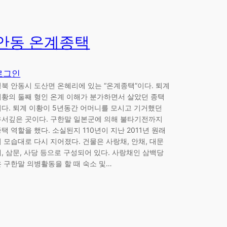
안동 온계종택
로그인
경북 안동시 도산면 온혜리에 있는 “온계종택”이다. 퇴계
이황의 둘째 형인 온계 이해가 분가하면서 살았던 종택
이다. 퇴계 이황이 5년동간 어머니를 모시고 기거했던
유서깊은 곳이다. 구한말 일본군에 의해 불타기전까지
택 역할을 했다. 소실된지 110년이 지난 2011년 원래
의 모습대로 다시 지어졌다. 건물은 사랑채, 안채, 대문
채, 삼문, 사당 등으로 구성되어 있다. 사랑채인 삼백당
은 구한말 의병활동을 할 때 숙소 및…