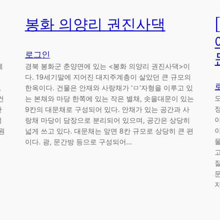
봉화 의양리 권진사댁
로그인
세
경북 봉화군 춘양면에 있는 <봉화 의양리 권진사댁>이
다. 19세기말에 지어진 대지주계층이 살았던 큰 규모의
,
한옥이다. 건물은 안재와 사랑채가 ‘ㅁ’자형을 이루고 있
건
는 본채와 마당 한쪽에 있는 작은 별채, 솟을대문이 있는
안
9칸의 대문채로 구성되어 있다. 안채가 있는 공간과 사
적
랑채 마당이 담장으로 분리되어 있으며, 공간은 상당히
원
넓게 쓰고 있다. 대문채는 앞면 8칸 규모로 상당히 큰 편
이다. 광, 문간방 등으로 구성되어…