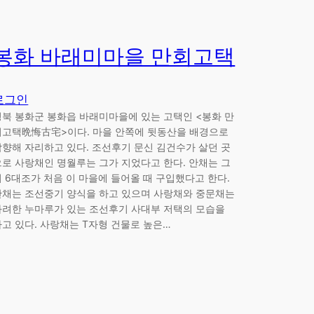
봉화 바래미마을 만회고택
로그인
경북 봉화군 봉화읍 바래미마을에 있는 고택인 <봉화 만
회고택晩悔古宅>이다. 마을 안쪽에 뒷동산을 배경으로
남향해 자리하고 있다. 조선후기 문신 김건수가 살던 곳
으로 사랑채인 명월루는 그가 지었다고 한다. 안채는 그
의 6대조가 처음 이 마을에 들어올 때 구입했다고 한다.
안채는 조선중기 양식을 하고 있으며 사랑채와 중문채는
화려한 누마루가 있는 조선후기 사대부 저택의 모습을
하고 있다. 사랑채는 T자형 건물로 높은…