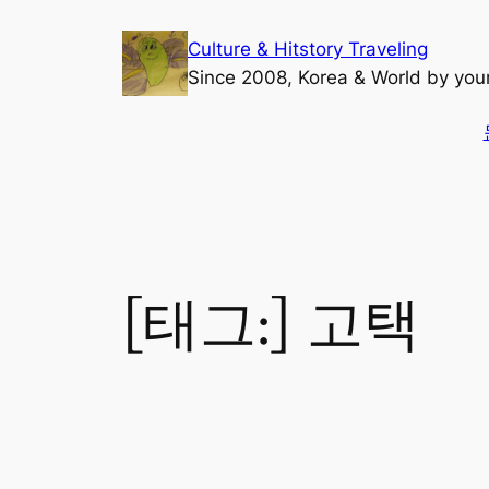
콘
Culture & Hitstory Traveling
텐
Since 2008, Korea & World by yo
츠
로
바
로
가
기
[태그:]
고택