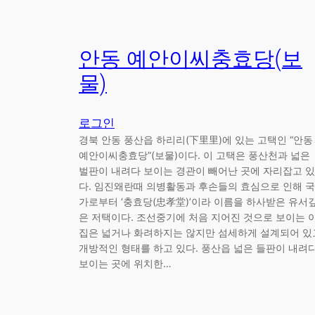
안동 예안이씨충효당(보
물)
로그인
경북 안동 풍산읍 하리리(下里里)에 있는 고택인 “안동
예안이씨충효당”(보물)이다. 이 고택은 풍산천과 넓은
벌판이 내려다 보이는 경관이 빼어난 곳에 자리잡고 있
다. 임진왜란때 의병활동과 후손들의 효심으로 인해 국
가로부터 ‘충효당(忠孝堂)’이라 이름을 하사받은 유서
은 저택이다. 조선중기에 처음 지어진 것으로 보이는 
집은 넓거나 화려하지는 않지만 섬세하게 설계되어 있
개방적인 형태를 하고 있다. 풍산읍 넓은 들판이 내려
보이는 곳에 위치한…